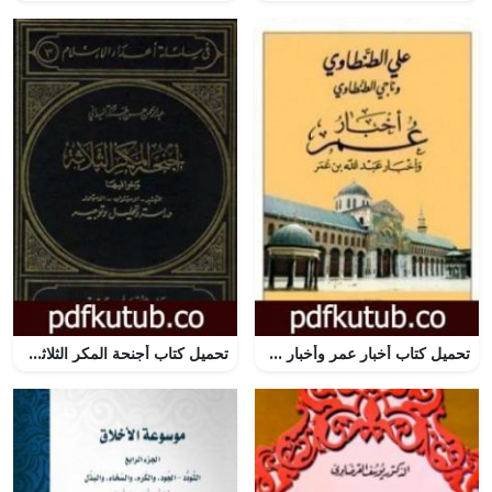
تحميل كتاب أخبار عمر وأخبار عبد الله بن عمر PDF تأليف علي الطنطاوي مجانا [كامل]
تحميل كتاب أجنحة المكر الثلاثة وخوافيها التبشير الاستشراق الاستعمار: دراسة وتحليل وتوجيه PDF تأليف عبد الرحمن حبنكة الميداني مجانا [كامل]