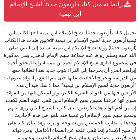
رابط تحميل كتاب أربعون حديثاً لشيخ الإسلام
ابن تيمية
تحميل كتاب أربعون حديثاً لشيخ الإسلام ابن تيمية pdf الكاتب ابن
تيميةأربعون حديثاً لشيخ الإسلام إبن تيمية pdfبين طيات هذا الكتاب
(أربعون حديثاً) رواها شيخ الإسلام ابن تيمية بسنده إلى النبي صلى
الله عليه وسلم رواها عنه جماعة منهم الإمام الذهبي، وهي مذكورة
في (مجموع فتاوى شيخ الإسلام أحمد بن تيمية)، رأة المحقق أحمد
إبراهيم الحاج أن يخرجها إلى القراء بثوب جديد بعد إعطائها حقها
من الدراسة وتخريج الأحاديث عليها حتى يتم النفع بها، وقد عنونها بـ:
“أربعون حديثاً لشيخ الإسلام ابن تيمية” مما لا شك فيه أن هذه
الأربعين فيها من الفوائد الشيء الكثير، ولو لم يكن فيها من الفوائد
سوى أنها عرفتنا بشيوخ شيخ الإسلام الذين تلقى عنهم العلم لكفت،
إن من أهم فوائد هذه الأربعين: بيان كثرة الشيوخ الذين روى عنهم
وسمع منهم شيخ الإسلام ابن تيمية فقد بلغوا في هذه الأحاديث
وحدها ما يقارب الخمسين من شيوخه أو يزيد، وهذا بيان أكيد على
أن شيخ الإسلام إنما تلقى علمه عن العلماء الأفاضل. ومن فوائد
هذه الأربعين أيضاً بيان اهتمام شيخ الإسلام بالحديث وعلومه،