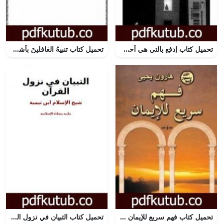
تحميل كتاب إدفع بالتي هي أحسن PDF تأليف عبد السلام العجيلي مجانا [كامل]
تحميل كتاب تنبيهُ الغافلينَ بأشراط يوم الدّين PDF تأليف حذيفة فتح الرحمان صبان مجانا [كامل]
تحميل كتاب فهم سريع للإيمان PDF تأليف هارون يحيى مجانا [كامل]
تحميل كتاب التبيان في نزول القرآن PDF تأليف ابن تيمية مجانا [كامل]