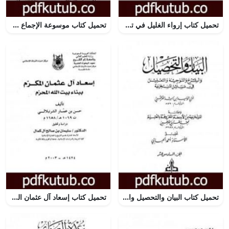
تحميل كتاب إرواء الغليل في تخرج أحاديث منار السبيل – الجزء السابع: تابع النكاح – الحدود PDF تأليف محمد ناصر الدين الألباني مجانا [كامل]
تحميل كتاب موسوعة الإجماع في الفقه الإسلامي – الجزء الحادي عشر: الجنايات والديات PDF تأليف مجموعة من المؤلفين مجانا [كامل]
تحميل كتاب البيان والتحصيل والشرح والتوجيه والتعليل – الجزء السادس عشر PDF تأليف ابن رشد مجانا [كامل]
تحميل كتاب إسعاد آل عثمان المكرم ببناء بيت الله المحرم PDF تأليف حسن بن عمار بن علي الشرنبلالي الحنفي مجانا [كامل]