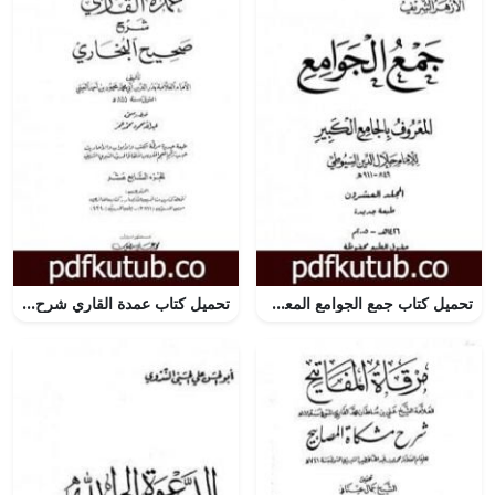
تحميل كتاب جمع الجوامع المعروف بالجامع الكبير – المجلد العشرون PDF تأليف جلال الدين السيوطي مجانا [كامل]
تحميل كتاب عمدة القاري شرح البخاري – الجزء السابع عشر PDF تأليف بدر الدين العيني مجانا [كامل]