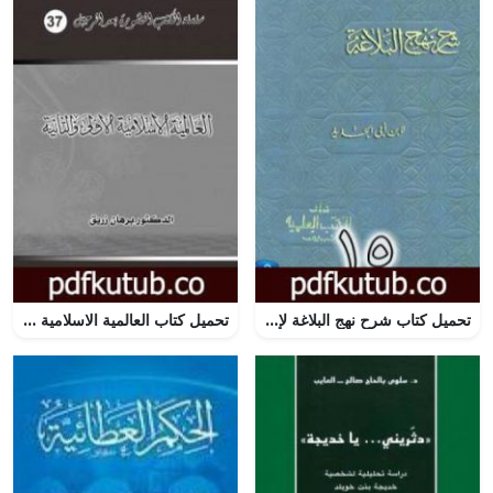
تحميل كتاب شرح نهج البلاغة لإبن أبي الحديد نسخة من إعداد سالم الدليمي – الجزء الخامس عشر PDF تأليف إبن أبي الحديد المعتزلي مجانا [كامل]
تحميل كتاب العالمية الاسلامية الأولى والثانية PDF تأليف د. برهان زريق مجانا [كامل]