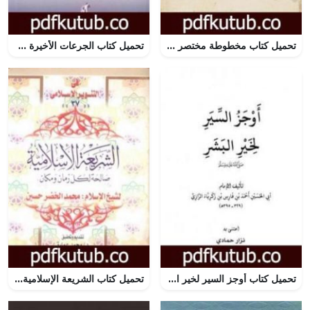
تحميل كتاب مخطوطة مختصر الجامع الصحيح للإمام مسلم للمنذري PDF تأليف عبد العظيم المنذري مجانا [كامل]
تحميل كتاب الجرعات الأخيرة من الحق المر PDF تأليف محمد الغزالي مجانا [كامل]
تحميل كتاب أوجز السير لخير البشر PDF تأليف أبو بكر الرازي مجانا [كامل]
تحميل كتاب الشريعة الإسلامية صالحة لكل زمان ومكان – للشيخ محمد الخضر حسين PDF تأليف محمد عمارة مجانا [كامل]