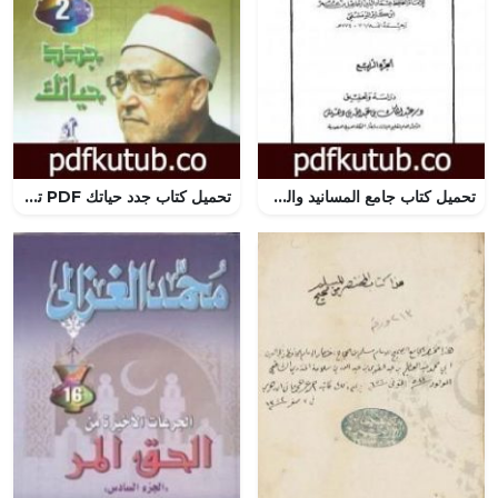
تحميل كتاب جامع المسانيد والسنن الهادي لأقوم سنن – الجزء الرابع PDF تأليف ابن كثير مجانا [كامل]
تحميل كتاب جدد حياتك PDF تأليف محمد الغزالي مجانا [كامل]