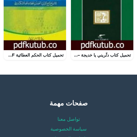
تحميل كتاب دثّريني يا خديجة – دراسة تحليلية لشخصية خديجة بنت خويلد PDF تأليف سلوى بالحاج صالح – العايب مجانا [كامل]
تحميل كتاب الحكم العطائية PDF تأليف ابن عطاء الله السكندري مجانا [كامل]
صفحات مهمة
تواصل معنا
سياسة الخصوصية