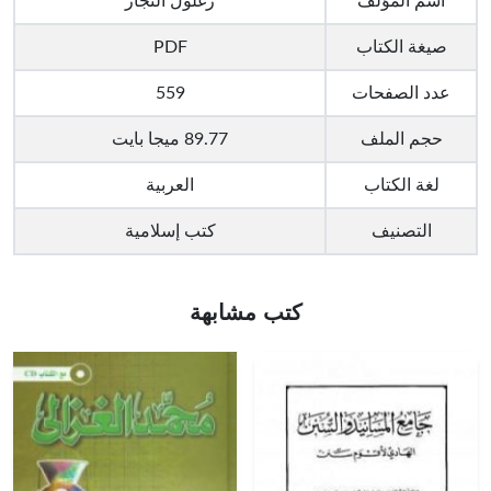
اسم المؤلف
زغلول النجار
صيغة الكتاب
PDF
عدد الصفحات
559
حجم الملف
89.77 ميجا بايت
لغة الكتاب
العربية
التصنيف
كتب إسلامية
كتب مشابهة