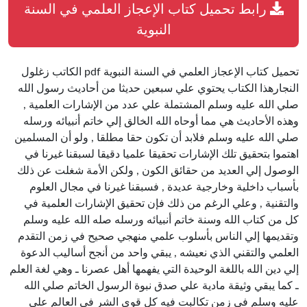
رابط تحميل كتاب الإعجاز العلمي في السنة
النبوية
تحميل كتاب الإعجاز العلمي في السنة النبوية pdf الكاتب زغلول
النجارهذا الكتاب يحتوي علي سبعين حديثا من أحاديث رسول الله
صلي الله عليه وسلم المشتملة علي عدد من الإشارات العلمية ,
وهذه الأحاديث هي مما أوحاه الله الخالق إلي خاتم أنبيائه ورسله
صلي الله عليه وسلم فلابد أن تكون حقا مطلقا , ولو أن المسلمين
اهتموا بتحقيق تلك الإشارات تحقيقا علميا دقيقا لسبقنا غيرنا في
الوصول إلي العديد من حقائق الكون , ولكن الأمة شغلت عن ذلك
بأسباب داخلية وخارجية عديدة , فسبقنا غيرنا في مجال العلوم
والتقنية , وعلي الرغم من ذلك فإن تحقيق الإشارات العلمية في
كل من كتاب الله وسنة خاتم أنبيائه ورسله صله الله عليه وسلم
وتقديمها إلي الناس بأسلوب علمي منهجي صحيح في زمن التقدم
العلمي والتقني الذي نعيشه , يبقي واحد من أنجح أساليب الدعوة
إلي دين الله باللغة الوحيدة التي يفهمها أهل عصرنا ـ وهي لغة العلم
ـ كما يبقي وثيقة مادية علي صدق نبوة الرسول الخاتم صلي الله
عليه وسلم في زمن تكالبت فيه كل قوي الشر في العالم علي