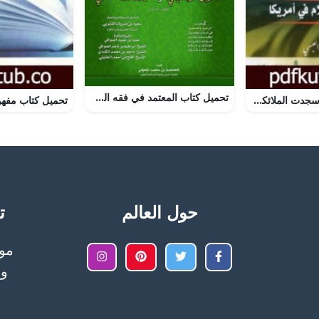
تحميل كتاب المعتمد في فقه الصيام والزكاة pdf
تحميل كتاب لمن سجدت الملائكة؟ PDF تأليف جيفري لانج مجانا [كامل]
حول العالم
تح
وا