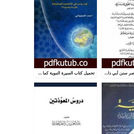
تحميل كتاب مختصر سنن أبي داود – الجزء الأول: الطهارة – المناسك PDF تأليف عبد العظيم المنذري مجانا [كامل]
تحميل كتاب السيرة النبوية كما جاءت في الأحاديث الصحيحة PDF تأليف محمد الصوياني مجانا [كامل]