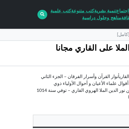
جتماع
تنمية بشرية
كتب متنوعة
كتب علمية
افة
مناهج وحلول دراسية
آن وأسرار الفرقان – الجزء الثاني PDF تأليف الملا على القاري مجانا
رقان – الجزء الثاني pdf الكاتب الملا على القاريأنوار القرآن وأسرار الفرقان – الجزء الثاني
أقوال علماء الأعيان و أحوال الأولياء ذوي
العرفانأنوار القرآن وأسرار الفرقان – الملا علي القاري تفسير الملا القاريعلي بن نور الدين الملا الهروي القاري – توفي سنة 1014