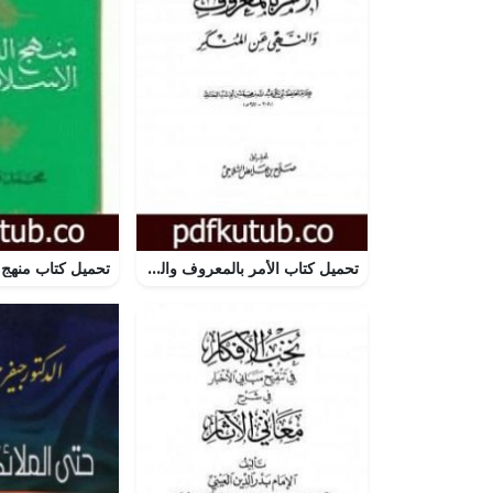
تحميل كتاب الأمر بالمعروف والنهي عن المنكر PDF تأليف ابن أبي الدنيا مجانا [كامل]