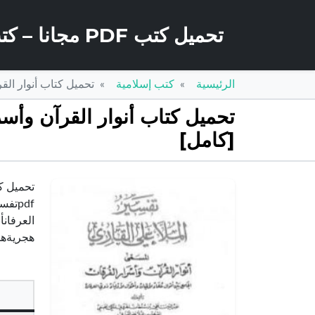
تحميل كتب PDF مجانا – كتب كو
الرئيسية
كتب إسلامية
تحميل كتاب أنوار القرآن وأسرار الفر
[كامل]
pdfت
هجريةهذ