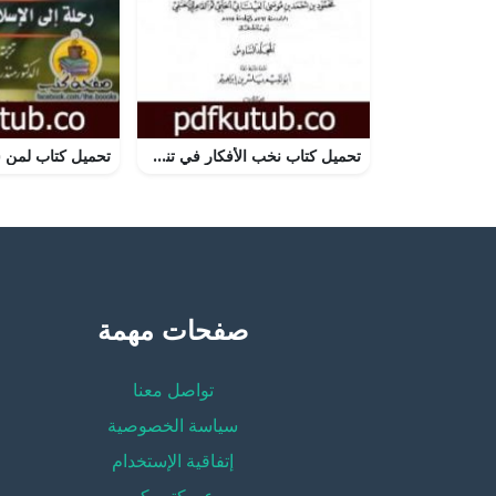
تحميل كتاب نخب الأفكار في تنقيح مباني الأخبار في شرح معاني الآثار – المجلد السادس PDF تأليف بدر الدين العيني مجانا [كامل]
صفحات مهمة
تواصل معنا
سياسة الخصوصية
إتفاقية الإستخدام