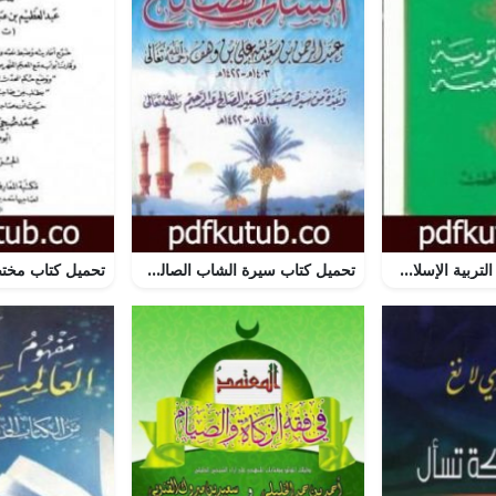
تحميل كتاب منهج التربية الإسلامية الجزء الثاني PDF تأليف محمد قطب مجانا [كامل]
تحميل كتاب سيرة الشاب الصالح PDF تأليف سعيد بن علي بن وهف القحطاني مجانا [كامل]