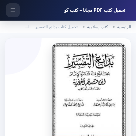
تحميل كتب PDF مجانا – كتب كو
الرئيسية
كتب إسلامية
تحميل كتاب بدائع التفسير – المجلد الثالث PDF تأليف شمس الدين ابن قيم الجوزية مجانا [كامل]