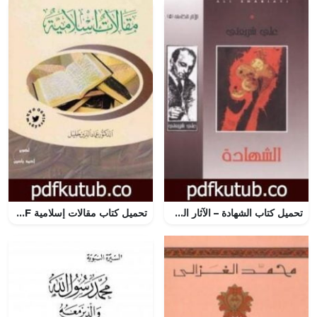
تحميل كتاب الشهادة – الآثار الكاملة PDF تأليف علي شريعتي مجانا [كامل]
تحميل كتاب مقالات إسلامية PDF تأليف عماد الدين خليل مجانا [كامل]