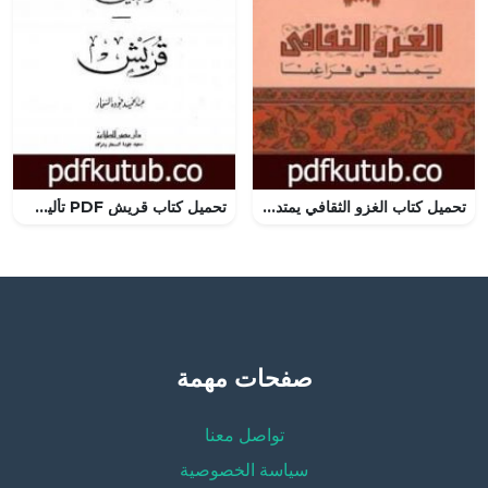
تحميل كتاب الغزو الثقافي يمتد في فراغنا PDF تأليف محمد الغزالي مجانا [كامل]
تحميل كتاب قريش PDF تأليف عبد الحميد جودة السحار مجانا [كامل]
صفحات مهمة
تواصل معنا
سياسة الخصوصية