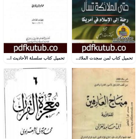
تحميل كتاب لمن سجدت الملائكة؟ PDF تأليف جيفري لانج مجانا [كامل]
تحميل كتاب سلسلة الأحاديث الضعيفة والموضوعة – المجلد الخامس PDF تأليف محمد ناصر الدين الألباني مجانا [كامل]