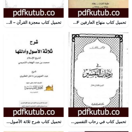
تحميل كتاب منهاج العارفين PDF تأليف أبو حامد الغزالي مجانا [كامل]
تحميل كتاب معجزة القرآن – الجزء السادس PDF تأليف محمد متولي الشعراوي مجانا [كامل]
تحميل كتاب في رحاب التفسير – الجزء الخامس عشر PDF تأليف عبد الحميد كشك مجانا [كامل]
تحميل كتاب شرح ثلاثة الأصول عبد العزيز بن داخل PDF تأليف عبد العزيز بن داخل المطيري مجانا [كامل]