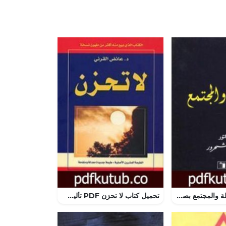
تحميل كتاب الدولة والمجتمع بصيغة PDF تأليف محمد شحرور مجانا [كامل]
تحميل كتاب لا تحزن PDF تأليف عائض القرني مجانا [كامل]