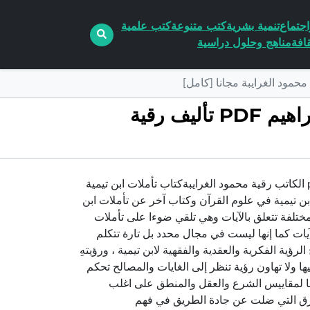
جتماع
تنمية بشرية
كتب متنوعة
كتب علمية
افة
مناهج وحلول دراسية
تحميل كتاب تأملات شيخ الاسلام ابن تيمية في القرآن الكريم سورة ابراهيم PDF تأليف رقية
تحميل كتاب تأملات شيخ الاسلام ابن تيمية في القرآن الكريم سورة ابراهيم pdf الكاتب رقية محمود الغرايبةكتاب تأملات ابن تيمية
ن تيمية في علوم القرآن وكتاب آخر عن تأملات ابن
ختلفة تتعلق بالآيات وهي تلقي ضوءا على تأملات
يات كما إنها ليست في مجال محدد بل تارة تتكلم
ة الفكرية والعقدية والفقهية لابن تيمية ، ورؤيتهِ
ا ولا تهاون رؤية تنظر إلى الغايات والمصالح تحكم
ضعا لمقاييس الشرع والعقل والمنطق على اغلب
لفرق التي ضلت عن جادة الطريق في فهم