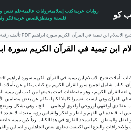
روايات عربية
كتب إسلامية
روايات عالمية
علم نفس وا
فلسفة ومنطق
قصص عربية
فكر وثق
ن تيمية في القرآن الكريم سورة ابراهيم PDF تأليف رقية محمود الغرايبة مجانا [كامل]
آن، كتاب شامل لجميع سور القرآن الكريم مع كتاب يتكلم عن تأملات اب
 لغة القرآن الكريم ، وهو مقتطفات قمت بجمعها من كتب ابن تيمية الم
ية في القرآن وهي ليست تفسيرا كاملا لكنها تتكلم عن بعض مضامين الآ
عقائدي أوفقهي أوروحي أولغوي أوعلمي . . .الخ ، وهي تشكل وتوضح الرؤي
 لنا قاعدة في الفهم والنظر والفكر والقياس رؤية معتدلة لا تشدد فيه
العقل والمنطق . كما سيجد القارئ في هذا الكتاب رداً لابن تيمية خا
 والانحرافات والبدع التي اكتنفت دعاوى بعض الجاهلين والضالين وا