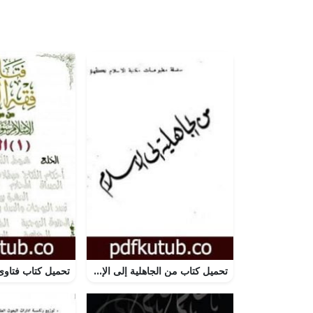
تحميل كتاب من الجاهلية إلى الإسلام PDF تأليف أبو الحسن الندوي مجانا [كامل]