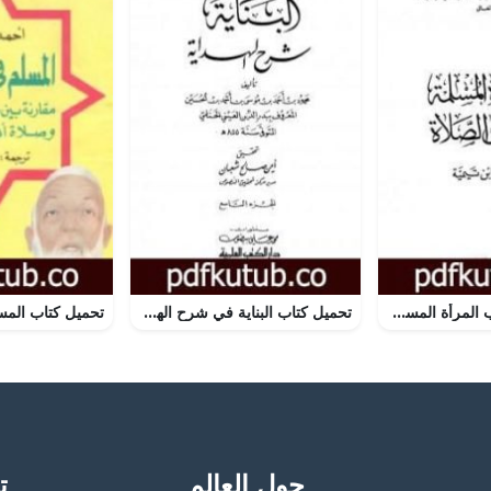
تحميل كتاب حجاب المرأة المسلمة ولباسها في الصلاة PDF تأليف ابن تيمية مجانا [كامل]
تحميل كتاب البناية في شرح الهداية – المجلد التاسع PDF تأليف بدر الدين العيني مجانا [كامل]
حول العالم
تح