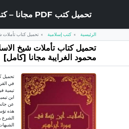
تحميل كتب PDF مجانا – كتب كو
الرئيسية
كتب إسلامية
تحميل كتاب تأملات شيخ الاسلام اب
محمود الغرايبة مجانا [كامل]
في القر
تيمية في
ابن تيم
عن جانب 
هذه تؤسس
الشرع و
الشبهات