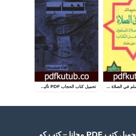
تحميل كتاب المسلم في الصلاة PDF تأليف أحمد ديدات مجانا [كامل]
تحميل كتاب الحجاب PDF تأليف هيثم مناع مجانا [كامل]
ميل كتب PDF مجانا – كتب كو