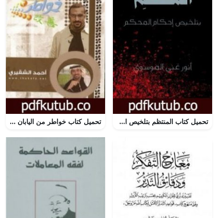
تحميل كتاب المنتظم بتلخيص احكام المحكم PDF تأليف أنور غني الموسوي مجانا [كامل]
تحميل كتاب خواطر من اليابان PDF تأليف أحمد الشقيري مجانا [كامل]