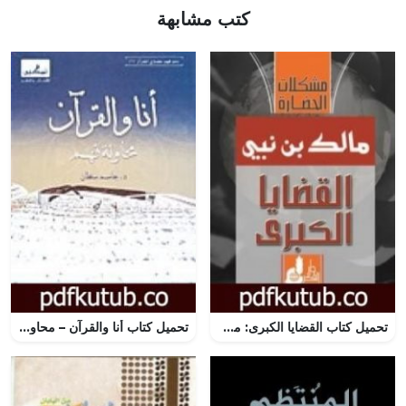
كتب مشابهة
تحميل كتاب القضايا الكبرى: مشكلات الحضارة PDF تأليف مالك بن نبي مجانا [كامل]
تحميل كتاب أنا والقرآن – محاولة فهم PDF تأليف جاسم محمد سلطان مجانا [كامل]