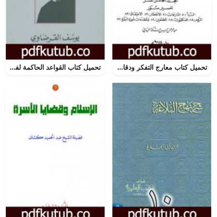
تحميل كتاب معارج التفكر ودقائق التدبر تفسير تدبري للقرآن الكريم – المجلد الخامس عشر PDF تأليف عبد الرحمن حبنكة الميداني مجانا [كامل]
تحميل كتاب القواعد الحاكمة لفقه المعاملات PDF تأليف يوسف القرضاوي مجانا [كامل]