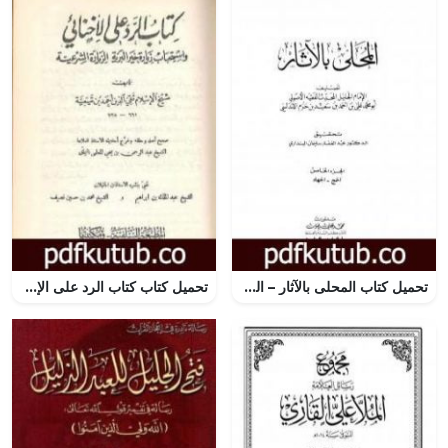
تحميل كتاب المحلى بالآثار – الجزء الخامس PDF تأليف ابن حزم الأندلسي مجانا [كامل]
تحميل كتاب كتاب الرد على الإخنائي – نسخة قديمة ونادرة PDF تأليف ابن تيمية مجانا [كامل]