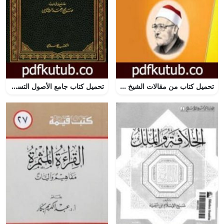
تحميل كتاب من مقالات الشيخ الغزالي الجزء الأول PDF تأليف محمد الغزالي مجانا [كامل]
تحميل كتاب جامع الأصول التسعة من السنة المطهرة – الجزء الأول PDF تأليف صالح أحمد الشامي مجانا [كامل]