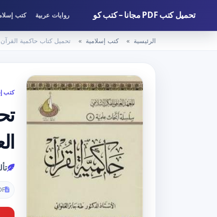
تحميل كتب PDF مجانا – كتب كو
روايات عربية
كتب إسلام
الرئيسية
كتب إسلامية
تحميل كتاب حاكمية القرآن PDF تأليف طه جابر العلواني مجانا [كامل
كتب إس
الع
تأل
DF