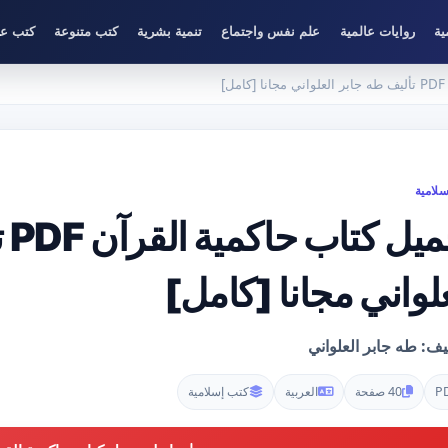
ية
روايات عالمية
علم نفس واجتماع
تنمية بشرية
كتب متنوعة
كتب عل
]
لامية
تح
لواني مجانا [كامل]
يف: طه جابر العلواني
P
40 صفحة
العربية
كتب إسلامية