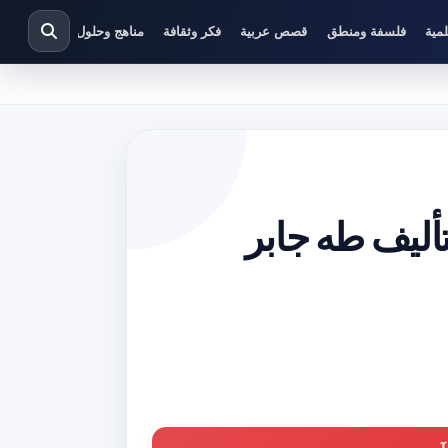
مية
فلسفة ومنطق
قصص عربية
فكر وثقافة
مناهج وحلول دراسية
ميل كتاب حاكمية القرآن PDF تأليف طه جابر