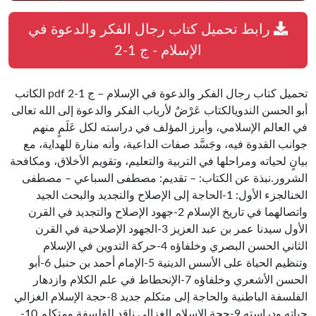
رابط تحميل كتاب رجال الفكر والدعوة في
الإسلام - ج 1-2
تحميل كتاب رجال الفكر والدعوة في الإسلام – ج 1-2 pdf الكاتب
أبو الحسن الندويالكتاب عَرْضٌ لأرباب الفكر والدعوة إلى الله تعالى
في العالم الإسلامي، وأبرز المؤلف في دراسته لكل عَلَمٍ منهم
جوانب القدوة فيه، وجَسَّد صفات الداعية، وأنه منارة للهداية، مع
بيانٍ لحياته ومراحلها في التربية والتعليم، وتقويم الأخلاق، ومكافحة
الشرور.نبذة عن الكتاب: – تقديم: مصطفى السباعي – مصطفى
الخنالجزء الأول: 1-الحاجة إلى الإصلاح والتجديد والبحث الجيد
واتصالهما في تاريخ الإسلام 2-جهود الإصلاح والتجديد في القرن
الأول سيدنا عمر بن عبد العزيز 3-الجهود الإصلاحية في القرن
الثاني الحسن البصري وخلفاؤه 4-حركة التدوين في الإسلام
وتنظيم الحياة على الأسس الدينية 5-الإمام أحمد بن حنبل 6-أبو
الحسن الأشعري وخلفاؤه 7-الإنحطاط في علم الكلام وازدهار
الفلسفة الباطنية والحاجة إلى متكلم جديد 8-حجة الإسلام الغزالي
حياته ودراسته 9-حجة الإسلام الغزالي ناقد للفلسفة ومتكلم 10-