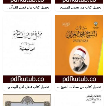
تحميل كتاب من يحمي المسيحيين العرب.. الإسلام أم الفاتيكان؟ PDF تأليف محمد عمارة مجانا [كامل]
تحميل كتاب بيان فضل القرآن PDF تأليف عبد العزيز بن داخل المطيري مجانا [كامل]
تحميل كتاب من مقالات الشيخ الغزالي الجزء الرابع PDF تأليف محمد الغزالي مجانا [كامل]
تحميل كتاب فضل أهل البيت وحقوقهم PDF تأليف ابن تيمية مجانا [كامل]