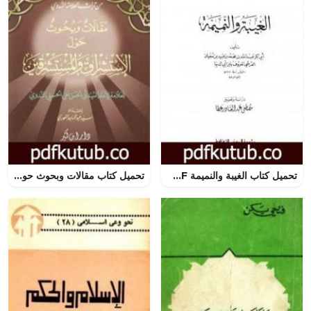
تحميل كتاب الغيبة والنميمة PDF تأليف ابن أبي الدنيا مجانا [كامل]
تحميل كتاب مقالات وبحوث حول الاستشراق والمستشرقين PDF تأليف أبو الحسن الندوي مجانا [كامل]