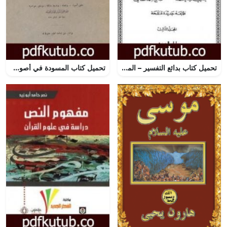
تحميل كتاب بدائع التفسير – المجلد الثالث PDF تأليف شمس الدين ابن قيم الجوزية مجانا [كامل]
تحميل كتاب المسودة في أصول الفقه PDF تأليف ابن تيمية مجانا [كامل]