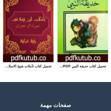
تحميل كتاب حديقة النبي PDF تأليف جبران خليل جبران مجانا [كامل]
تحميل كتاب تأملات شيخ الاسلام ابن تيمية في القرآن الكريم سورة آل عمران PDF تأليف رقية محمود الغرايبة مجانا [كامل]
صفحات مهمة