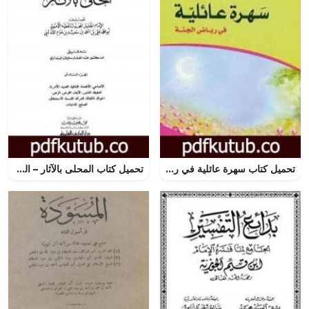
تحميل كتاب سهرة عائلية في رياض الجنة PDF تأليف حسان شمسي باشا مجانا [كامل]
تحميل كتاب المحلى بالآثار – الجزء السادس PDF تأليف ابن حزم الأندلسي مجانا [كامل]