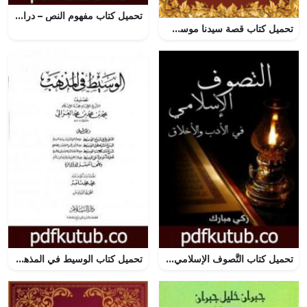
تحميل كتاب مفهوم النص – دراسة في علوم القرآن PDF تأليف نصر حامد أبو زيد مجانا [كامل]
تحميل كتاب قصة سيدنا موسى عليه السلام pdf تأليف هارون يحيى
تحميل كتاب التَّصوف الإسلامي في الأدب والأخلاق PDF تأليف زكي مبارك مجانا [كامل]
تحميل كتاب الوسيط في المذهب – المجلد السادس PDF تأليف أبو حامد الغزالي مجانا [كامل]