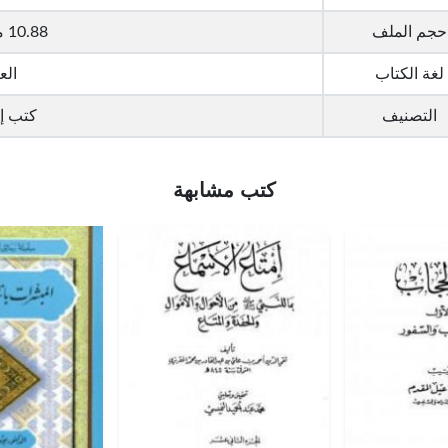
حجم الملف
10.88 ميجا بايت
لغة الكتاب
الع
التصنيف
كتب إ
كتب مشابهة