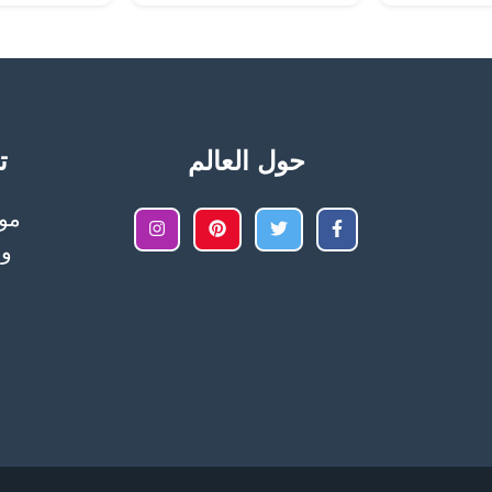
حول العالم
تح
وا