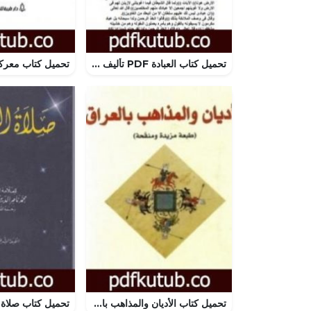
تحميل كتاب العبادة PDF تأليف ابن تيمية مجانا [كامل]
تحميل كتاب الأديان والمذاهب بالعراق PDF تأليف رشيد الخيون مجانا [كامل]