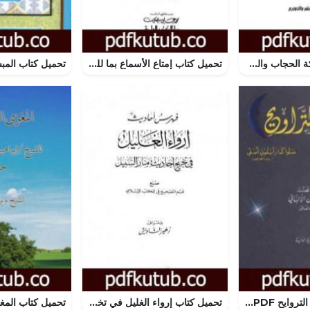
تحميل كتاب معركة الحجاب والسفور PDF تأليف محمد أحمد إسماعيل المقدم مجانا [كامل]
تحميل كتاب إمتاع الأسماع بما للنبي صلى الله عليه وسلم من الأحوال والأموال والحفدة المتاع – الجزء الثاني عشر PDF تأليف تقي الدين المقريزي مجانا [كامل]
تحميل كتاب صلاة التروايح PDF تأليف محمد ناصر الدين الألباني مجانا [كامل]
تحميل كتاب إرواء الغليل في تخرج أحاديث منار السبيل – الجزء التاسع: الفهارس PDF تأليف محمد ناصر الدين الألباني مجانا [كامل]