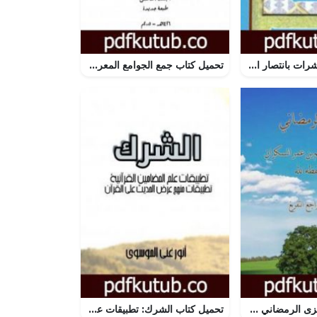
تحميل كتاب المبشرات بانتصار الإسلام PDF تأليف يوسف القرضاوي مجانا [كامل]
تحميل كتاب جمع الجوامع المعروف بالجامع الكبير – المجلد الخامس PDF تأليف جلال الدين السيوطي مجانا [كامل]
تحميل كتاب المغزى الرمضاني PDF تأليف إبراهيم بن عمر السكران مجانا [كامل]
تحميل كتاب الشرك: تطبيقات علم المضامين القرآنية – تطبيقات منهج عرض الحديث على القرآن PDF تأليف أنور غني الموسوي مجانا [كامل]