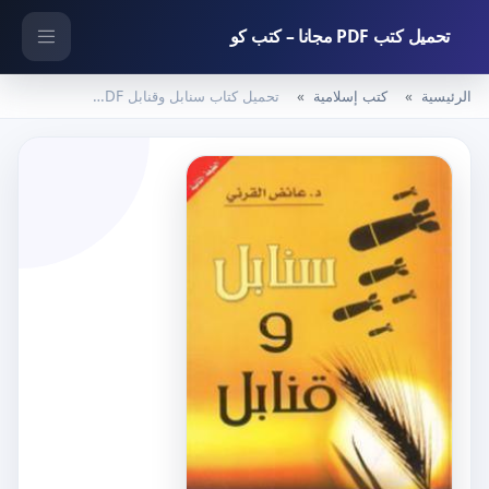
تحميل كتب PDF مجانا – كتب كو
الرئيسية
كتب إسلامية
تحميل كتاب سنابل وقنابل PDF تأليف عائض القرني مجانا [كامل]