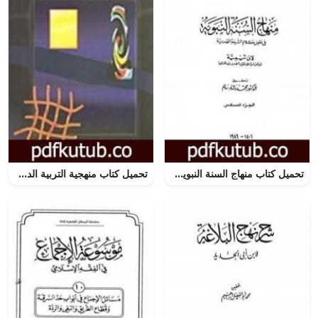
تحميل كتاب منهاج السنة النبوية في نقض كلام الشيعة القدرية – الجزء السادس PDF تأليف ابن تيمية مجانا [كامل]
تحميل كتاب منهجية التربية الدعوية PDF تأليف محمد أحمد الراشد مجانا [كامل]