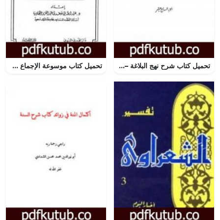
تحميل كتاب شرح نهج البلاغة – ج17 – ج18: تحقيق محمد أبو الفضل إبراهيم PDF تأليف إبن أبي الحديد المعتزلي مجانا [كامل]
تحميل كتاب موسوعة الإجماع في الفقه الإسلامي – الجزء العاشر: حد السرقة وقطاع الطريق والبغي والردة PDF تأليف مجموعة من المؤلفين مجانا [كامل]