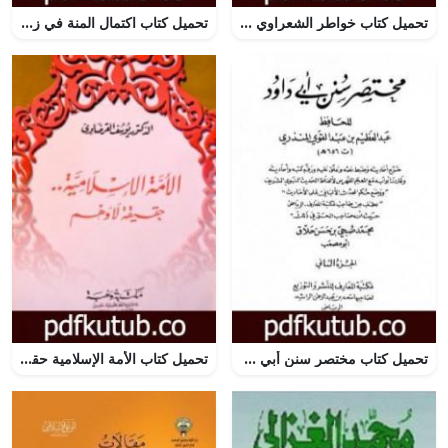
تحميل كتاب خواطر الشعراوي – المجلد الثالث PDF تأليف محمد متولي الشعراوي مجانا [كامل]
تحميل كتاب اكتمال المنة في زوائد كتاب شرح السنة PDF تأليف أبو نور الدين محمد محسن الشدادي مجانا [كامل]
تحميل كتاب مختصر سنن أبي داود – الجزء الثاني: النكاح – العتق PDF تأليف عبد العظيم المنذري مجانا [كامل]
تحميل كتاب الأمة الإسلامية حقيقة لا وهم PDF تأليف يوسف القرضاوي مجانا [كامل]