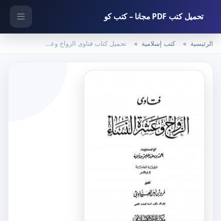
تحميل كتب PDF مجانا – كتب كو
الرئيسية
كتب إسلامية
تحميل كتاب فتاوى الزواج وعشرة النساء PDF تأليف ابن تيمية مجانا [كامل]