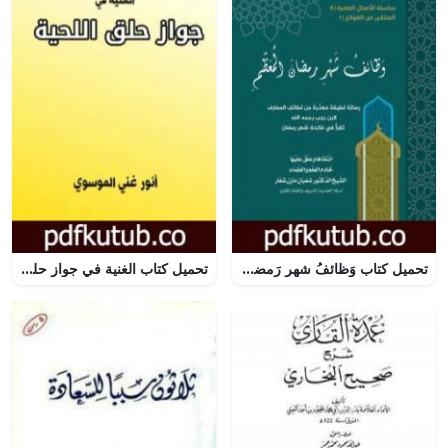
تحميل كتاب وَظائفُ شهرِ رَمضانَ المُعَظَّمِ PDF تأليف الشيخ الدكتور شعبان مازن شعار مجانا [كامل]
تحميل كتاب الغنية في جواز حلق اللحية PDF تأليف أنور غني الموسوي مجانا [كامل]