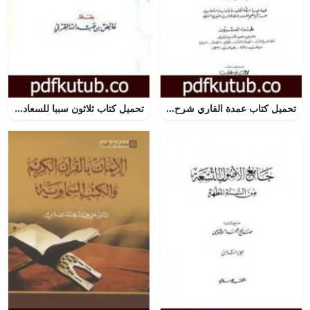
تحميل كتاب عمدة القاري شرح البخاري – الجزء العشرون PDF تأليف بدر الدين العيني مجانا [كامل]
تحميل كتاب ثلاثون سببا للسعادة PDF تأليف عائض القرني مجانا [كامل]