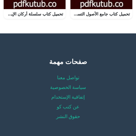
تحميل كتاب جامع الأصول التسعة من السنة المطهرة – الجزء الثامن PDF تأليف صالح أحمد الشامي مجانا [كامل]
تحميل كتاب سلسلة أركان الإيمان – الإيمان بالقرآن الكريم والكتب السماوية PDF تأليف علي محمد الصلابي مجانا [كامل]
صفحات مهمة
تواصل معنا
سياسة الخصوصية
إتفاقية الإستخدام
عن كتب كو
حقوق النشر