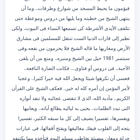
فيؤمون ما يحيط المسجد من شوارع وطرقات.. وما أن
ينتهى الشيخ من خطبته وما يليها من دروس وموعظة حتى
تتلقف الأيدى الأشرطة كى تسمعها النساء فى البيوت، ولكى
تطير إلى قارات الدنيا الست تنتقل للمسلمين فى مشارق
الأرض ومغاربها ما قاله الشيخ فلا يحرمون من نفعه.وفى
سبتمبر 1981 حيل بين الشيخ ومنبره.. ومنع من أن يلقى
الأحبة.. فى دروس أو فتاوى… فكانت الضارة النافعة..
فعسى أن تكرهوا شيئا ويجعل الله فيه خيرا كثيرا.. وعجبا
لأمر المؤمن إن أمره كله له خير.. فعكف الشيخ على القرآن
الكريم.. مأدبة الله، الذى لا تنقضى عجائبه ولا تنفد أنواره
التى تبدد الظلمات.. يحيى به لياليه يطالع آياته.. ويعانيها
ويفسرها.. تفسيرا يضيف إلى كل ما سبقه الكثير، تفسيرا
يتجه إلى القلوب فيفك مغاليقها ويفتح أقفالها، فى عبارات
جزلة ومعان مضيئة تخاطب مسلم اليوم فتأخذه مما يكتنفه