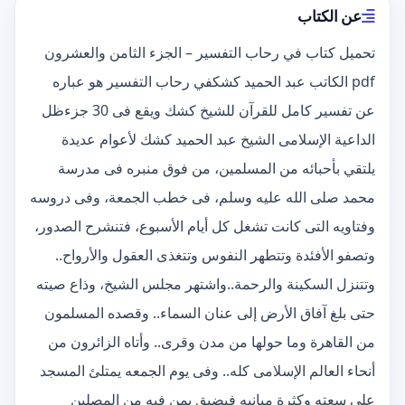
عن الكتاب
تحميل كتاب في رحاب التفسير – الجزء الثامن والعشرون
pdf الكاتب عبد الحميد كشكفي رحاب التفسير هو عباره
عن تفسير كامل للقرآن للشيخ كشك ويقع فى 30 جزءظل
الداعية الإسلامى الشيخ عبد الحميد كشك لأعوام عديدة
يلتقي بأحبائه من المسلمين، من فوق منبره فى مدرسة
محمد صلى الله عليه وسلم، فى خطب الجمعة، وفى دروسه
وفتاويه التى كانت تشغل كل أيام الأسبوع، فتنشرح الصدور،
وتصفو الأفئدة وتتطهر النفوس وتتغذى العقول والأرواح..
وتتنزل السكينة والرحمة..واشتهر مجلس الشيخ، وذاع صيته
حتى بلغ آفاق الأرض إلى عنان السماء.. وقصده المسلمون
من القاهرة وما حولها من مدن وقرى.. وأتاه الزائرون من
أنحاء العالم الإسلامى كله.. وفى يوم الجمعه يمتلئ المسجد
على سعته وكثرة مبانيه فيضيق بمن فيه من المصلين