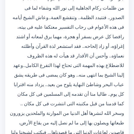
من ظلمات ركام الجاهلية إلى نور الله وشفاء لما فى
الصدور.. فتتبدد الظلمة.. وتنقشع الغمة..وعاش الشيخ أيامه
فى هذه الأعوام فى رحاب التفسير معتكفا عليه فى بيته،
رافضا كل عرض بسفر أو هجرة، مهما برق لمعانه أو اشتد
إغراؤه، أو زاد إلحاحه.. فقد استشعر لذة القرآن وأظلته
نعماؤه.. وأحس أن الأقدار قد هيأت له هذه الظروف
للاضطلاع بهذه المهمة التى تحتاج لهذا التفرغ الكامل..وعهد
إلينا الشيخ بما انتهى منه.. وهو كان يمضى فى طريقه يشق
عباب البحر وشاطئ النهاية يلوح من بعيد.. يزداد منه اقترابا
كل يوم.. طالبا منا أن تقدمه إلى المسلمين فى كل مكان
كما قدمنا من قبل مكتبته التى انتشرت فى كل مكان ..
وسخر الله لنشرها أهل الدنيا من الموارنة والملحدين يزورون
طبعاتها ويصلون بها إلى ما لم نصل إليه من بقاع الأرض،
قاصدين لعاعات الدنيا التى ما قصدناها… فيكتب لشيخنا ولنا