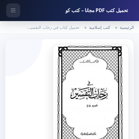
تحميل كتب PDF مجانا – كتب كو
الرئيسية
كتب إسلامية
تحميل كتاب في رحاب التفسير – الجزء الثامن والعشرون PDF تأليف عبد الحميد كشك مجانا [كامل]