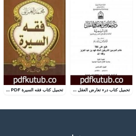
تحميل كتاب درء تعارض العقل والنقل – الجزء الخامس PDF تأليف ابن تيمية مجانا [كامل]
تحميل كتاب فقه السيرة PDF تأليف محمد الغزالي مجانا [كامل]