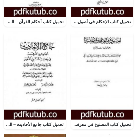
تحميل كتاب الإحكام في أصول الأحكام – الجزء الثاني PDF تأليف ابن حزم الأندلسي مجانا [كامل]
تحميل كتاب أحكام القرآن – القسم الثاني: المائدة – التوبة PDF تأليف أبو بكر بن العربي المالكي مجانا [كامل]
تحميل كتاب المصنوع في معرفة الحديث الموضوع PDF تأليف الملا على القاري مجانا [كامل]
تحميل كتاب جامع الأحاديث – الجامع الصغير وزوائده والجامع الكبير – قسم الأقوال – الجزء الحادي عشر PDF تأليف جلال الدين السيوطي مجانا [كامل]