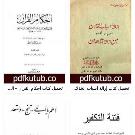
تحميل كتاب إزالة أسباب الخذلان أهم وأقدم من إزالة آثار العدوان PDF تأليف أبو الحسن الندوي مجانا [كامل]
تحميل كتاب أحكام القرآن – القسم الثالث: يونس – الأحزاب PDF تأليف أبو بكر بن العربي المالكي مجانا [كامل]