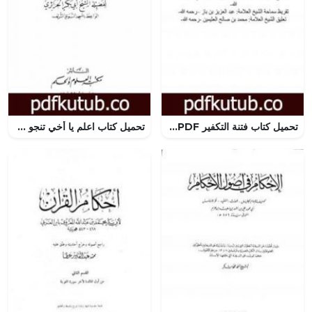
تحميل كتاب فتنة التكفير PDF تأليف محمد ناصر الدين الألباني مجانا [كامل]
تحميل كتاب اعلم يا أخي تنجو وتسعد PDF تأليف أبو بكر جابر الجزائري مجانا [كامل]