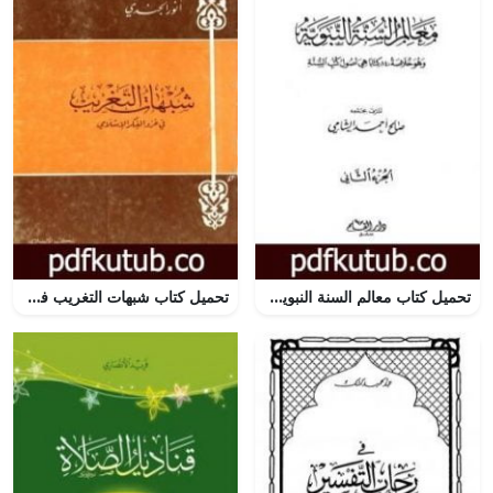
تحميل كتاب معالم السنة النبوية – الجزء الثاني: تابع المقصد الثالث العبادات – أحكام الأسرة – الحاجات الضرورية PDF تأليف صالح أحمد الشامي مجانا [كامل]
تحميل كتاب شبهات التغريب في غزو الفكر الإسلامي PDF تأليف أنور الجندي مجانا [كامل]