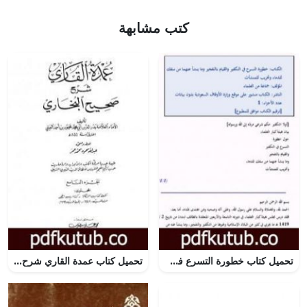
كتب مشابهة
تحميل كتاب خطورة التسرع في التكفير والقيام بالتفجير وما ينشأ عنهما من سفك للدماء وتخريب للمنشآت PDF تأليف نخبة من العلماء مجانا [كامل]
تحميل كتاب عمدة القاري شرح البخاري – الجزء التاسع PDF تأليف بدر الدين العيني مجانا [كامل]