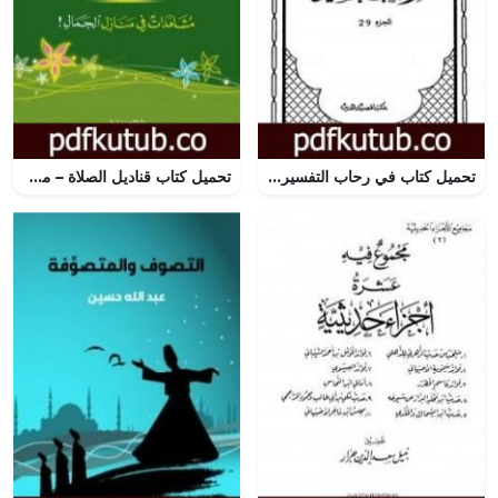
تحميل كتاب في رحاب التفسير – الجزء التاسع والعشرون PDF تأليف عبد الحميد كشك مجانا [كامل]
تحميل كتاب قناديل الصلاة – مشاهدات في منازل الجمال PDF تأليف فريد الأنصاري مجانا [كامل]