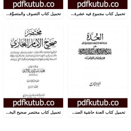
تحميل كتاب مجموع فيه عشرة أجزاء حديثية PDF تأليف مجموعة من المؤلفين مجانا [كامل]
تحميل كتاب التصوف والمتصوِّفة PDF تأليف عبد الله حسين مجانا [كامل]
تحميل كتاب العدة حاشية الصنعاني على إحكام الأحكام على شرح عمدة الأحكام – المجلد الثالث PDF تأليف محمد بن إسماعيل الأمير الصنعاني مجانا [كامل]
تحميل كتاب مختصر صحيح البخاري – المجلد الرابع: المرضى – التوحيد PDF تأليف محمد ناصر الدين الألباني مجانا [كامل]