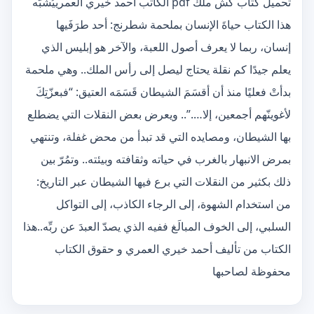
تحميل كتاب كش ملك pdf الكاتب أحمد خيري العمرييُشبّه
هذا الكتاب حياةَ الإنسان بملحمة شطرنج: أحد طرَفَيها
إنسان، ربما لا يعرف أصول اللعبة، والآخر هو إبليس الذي
يعلم جيدًا كم نقلة يحتاج ليصل إلى رأس الملك.. وهي ملحمة
بدأتْ فعليًا منذ أن أقسَمَ الشيطان قَسَمَه العتيق: “فبعزّتِكَ
لأغوينّهم أجمعين، إلا….”.. ويعرض بعض النقلات التي يضطلع
بها الشيطان، ومصايده التي قد تبدأ من محض غفلة، وتنتهي
بمرض الانبهار بالغرب في حياته وثقافته وبيئته.. وتمُرّ بين
ذلك بكثير من النقلات التي برع فيها الشيطان عبر التاريخ:
من استخدام الشهوة، إلى الرجاء الكاذب، إلى التواكل
السلبي، إلى الخوف المبالَغ ففيه الذي يصدّ العبدَ عن ربِّه..هذا
الكتاب من تأليف أحمد خيري العمري و حقوق الكتاب
محفوظة لصاحبها