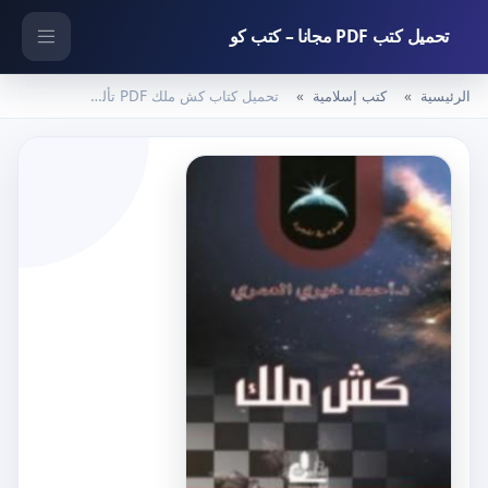
تحميل كتب PDF مجانا – كتب كو
الرئيسية
كتب إسلامية
تحميل كتاب كش ملك PDF تأليف أحمد خيري العمري مجانا [كامل]