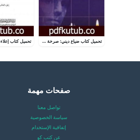
تحميل كتاب ضياع ديني: صرخة المسلمين في الغرب PDF تأليف جيفري لانج مجانا [كامل]
صفحات مهمة
تواصل معنا
سياسة الخصوصية
إتفاقية الإستخدام
عن كتب كو