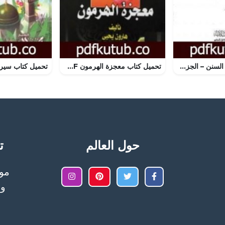
تحميل كتاب إعلاء السنن – الجزء العاشر: الحج PDF تأليف ظفر أحمد العثماني التهانوي مجانا [كامل]
تحميل كتاب معجزة الهرمون PDF تأليف هارون يحيى مجانا [كامل]
حول العالم
تح
وا