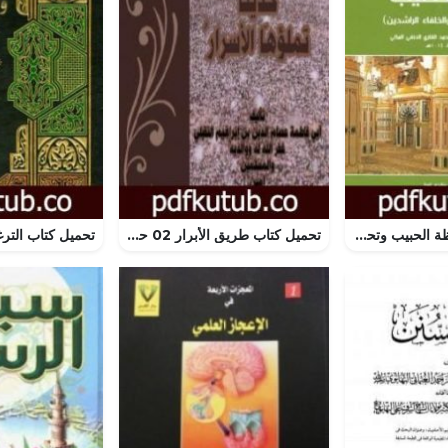
تحميل كتاب موعظة الحبيب وتحفة الخطيب PDF تأليف الملا على القاري مجانا [كامل]
تحميل كتاب طريق الأبرار 02 حديثا تملؤها الأسرار PDF تأليف أبو فاطمة عصام الدين بن إبراهيم النقيلي مجانا [كامل]