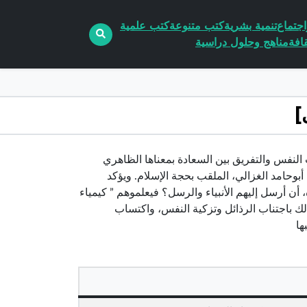
جتماع
تنمية بشرية
كتب متنوعة
كتب علمية
افة
مناهج وحلول دراسية
صغيرة في تهذيب النفس والتفريق بين السعادة بمعناها الظاهري
بوحامد الغزالي، الملقب بحجة الإسلام. ويؤكد
 أن أرسل إليهم الأنبياء والرسل؟ فيعلموهم ” كيمياء
لك باجتناب الرذائل وتزكية النفس، واكتساب
ها