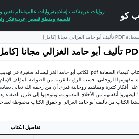
روايات عربية
كتب إسلامية
روايات عالمية
علم نفس وا
فلسفة ومنطق
قصص عربية
فكر وثق
الي مجانا [كامل]
تحميل كتاب كيمياء السعادة pdf الكاتب أبو حامد الغزاليساله 
 بمفهومها الروحاني، حسب الرؤية القريبة من الصوفية للمؤلف الإمام أ
على أفكار كثيرة ومفاهيم روحانية فيرى أن من رحمه الله تعالى بعباده،
” ليطهروا أنفسهم من الأخلاق المذمومة، ويتوجهوا إلى طرق الصفاء وذ
.هذا الكتاب من تأليف أبو حامد الغزالي و حقوق الكتاب محفوظة لصاحب
تفاصيل الكتاب