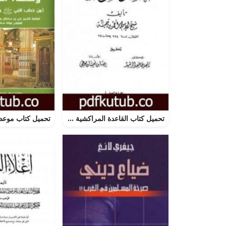
تحميل كتاب القاعدة المراكشية PDF تأليف ابن تيمية مجانا [كامل]