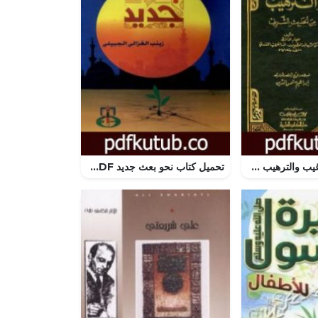
تحميل كتاب الترغيب والترهيب من الحديث الشريف – المقدمة PDF تأليف عبد العظيم المنذري مجانا [كامل]
تحميل كتاب نحو بعث جديد PDF تأليف زينب الغزالي الجبيلي مجانا [كامل]