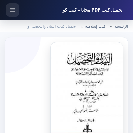
تحميل كتب PDF مجانا – كتب كو
الرئيسية
كتب إسلامية
تحميل كتاب البيان والتحصيل والشرح والتوجيه والتعليل – الجزء السادس عشر PDF تأليف ابن رشد مجانا [كامل]