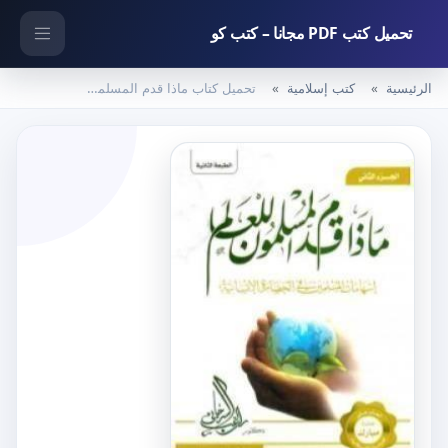
تحميل كتب PDF مجانا – كتب كو
الرئيسية
كتب إسلامية
تحميل كتاب ماذا قدم المسلمون للعالم إسهامات المسلمين في الحضارة الإنسانية PDF تأليف راغب السرجاني مجانا [كامل]