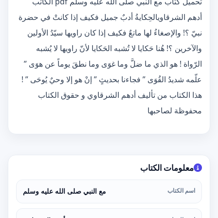
تحميل كتاب مع النبي صلى الله عليه وسلم pdf الكاتب
أدهم الشرقاويالحِكايةُ أدبٌ جميل فكيف إذا كانتْ في حضرة
نبيّ ؟! والإصغاءُ لها ماتعٌ فكيف إذا كان راويها سيّدُ الأولين
والآخرين ؟! هُنا حَكايا لا تُشبه الحَكايا لأنّ راويها لا يُشبه
الرّواة ! هو الذي ما ضلَّ وما غوَى وما نطقَ يوماً عن هوَى ”
علّمه شديدُ القُوَى ” فجاءنا بحديثٍ ” إنْ هو إلا وحيٌ يُوحَى ” !
هذا الكتاب من تأليف أدهم الشرقاوي و حقوق الكتاب
محفوظة لصاحبها
معلومات الكتاب
اسم الكتاب
مع النبي صلى الله عليه وسلم