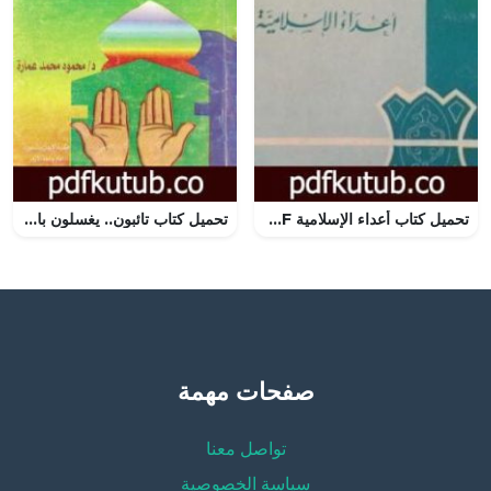
تحميل كتاب أعداء الإسلامية PDF تأليف نجيب الكيلاني مجانا [كامل]
تحميل كتاب تائبون.. يغسلون بالدموع خطاياهم PDF تأليف محمود محمد عمارة مجانا [كامل]
صفحات مهمة
تواصل معنا
سياسة الخصوصية