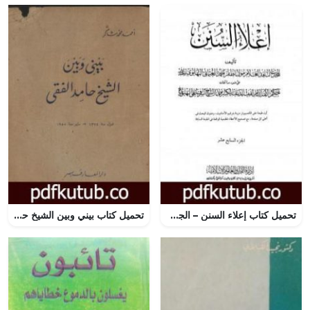
تحميل كتاب إعلاء السنن – الجزء السابع عشر PDF تأليف ظفر أحمد العثماني التهانوي مجانا [كامل]
تحميل كتاب بيني وبين الشيخ حامد الفقي PDF تأليف أحمد محمد شاكر مجانا [كامل]