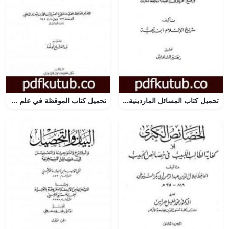
تحميل كتاب المسائل الماردينية في فقه الكتاب والسنة ورفع الحرج في العبادات والمعاملات PDF تأليف ابن تيمية مجانا [كامل]
تحميل كتاب الموقظة في علم مصطلح الحديث للذهبي PDF تأليف عبد الفتاح أبو غدة مجانا [كامل]