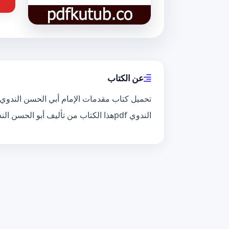
عن الكتاب
الندوي pdfهذا الكتاب من تأليف أبو الحسن الندوي و حقوق الكتاب محفوظة لصاحبها