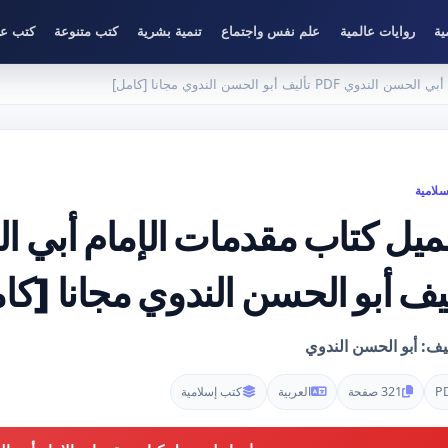
ية
روايات عالمية
علم نفس واجتماع
تنمية بشرية
كتب متنوعة
كتب عل
أليف أبو الحسن الندوي مجانا [كامل]
لامية
ليف أبو الحسن الندوي مجانا [كا
يف: أبو الحسن الندوي
P
321 صفحة
العربية
كتب إسلامية