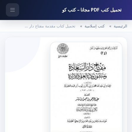
تحميل كتب PDF مجانا – كتب كو
الرئيسية
كتب إسلامية
تحميل كتاب مقدمة مفتاح دار السعادة ومنشور ولاية العلم والإرادة PDF تأليف شمس الدين ابن قيم الجوزية مجانا [كامل]