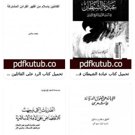
تحميل كتاب عبادة الشيطان في البيان القراني والتاريخ الانساني PDF تأليف محمد سيد أحمد المسير مجانا [كامل]
تحميل كتاب الرد على القائلين بإسلام من أظهر القرائن المشتركة PDF تأليف محمد سلامي مجانا [كامل]