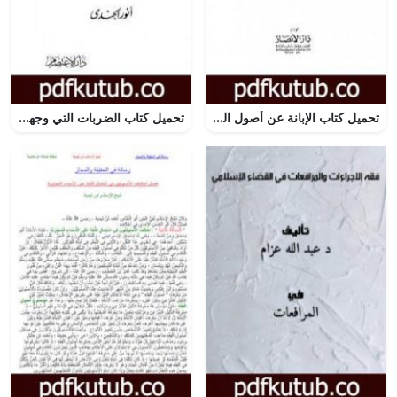
تحميل كتاب الإبانة عن أصول الديانة – الجزء الثاني PDF تأليف أبي الحسن الأشعري مجانا [كامل]
تحميل كتاب الضربات التي وجهت للانقضاض على الأمة الإسلامية: خمس مؤامرات كبرى على الإسلام من فجر الإسلام إلى اليوم PDF تأليف أنور الجندي مجانا [كامل]