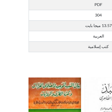
PDF
304
13.57 ميجا بايت
العربية
كتب إسلامية