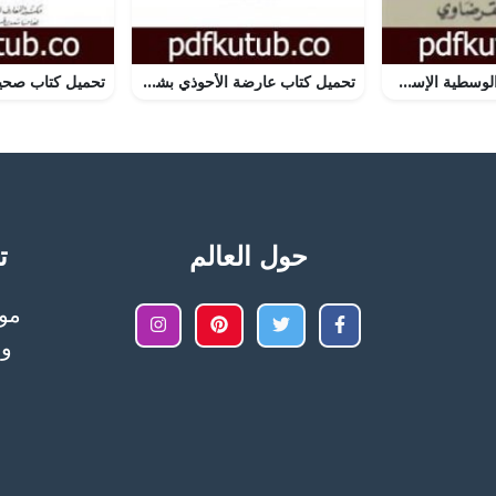
تحميل كتاب فقه الوسطية الإسلامية والتجديد PDF تأليف يوسف القرضاوي مجانا [كامل]
تحميل كتاب عارضة الأحوذي بشرح صحيح الترمذي – الجزء السادس: تابع البيوع – الأضاحي PDF تأليف أبو بكر بن العربي المالكي مجانا [كامل]
حول العالم
تح
وا