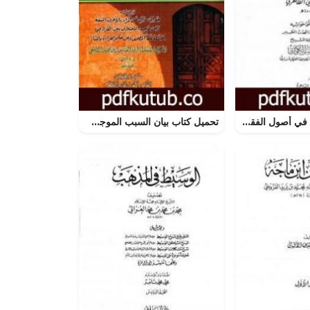
تحميل كتاب النبذ في أصول الفقه PDF تأليف ابن حزم الأندلسي مجانا [كامل]
تحميل كتاب بيان السبب الموجب لاختلاف القراءات وكثرة الطرق والروايات PDF تأليف ابن تيمية مجانا [كامل]