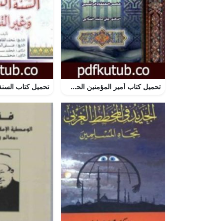
تحميل كتاب أمير المؤمنين الحسن بن علي بن أبي طالب شخصيته وعصره PDF تأليف علي محمد الصلابي مجانا [كامل]