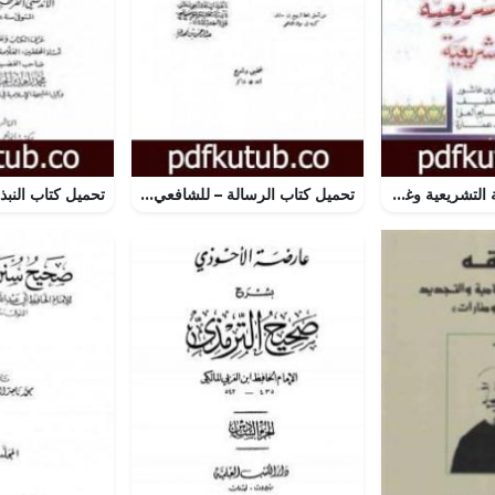
تحميل كتاب السنة التشريعية وغير التشريعية PDF تأليف محمد الطاهر بن عاشور مجانا [كامل]
تحميل كتاب الرسالة – للشافعي PDF تأليف الإمام الشافعي مجانا [كامل]