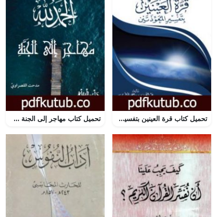
تحميل كتاب قرة العينين بتفسير المعوذتين PDF تأليف عبد العزيز بن داخل المطيري مجانا [كامل]
تحميل كتاب مهاجر إلى الجنة PDF تأليف محمد عبد اللطيف مجانا [كامل]