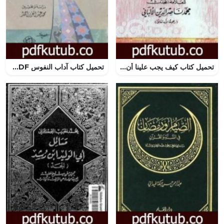
تحميل كتاب كيف يجب علينا أن نفسر القرآن الكريم PDF تأليف محمد ناصر الدين الألباني مجانا [كامل]
تحميل كتاب آداب النفوس PDF تأليف الحارث بن أسد المحاسبي مجانا [كامل]