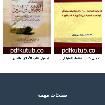
تحميل كتاب الاعتماد المتبادل بين نظرية الوقف ونظام المقاصد العامة الكلية في الشريعة الاسلامية PDF تأليف د. برهان زريق مجانا [كامل]
تحميل كتاب الأخلاق والسير PDF تأليف ابن حزم الأندلسي مجانا [كامل]
صفحات مهمة