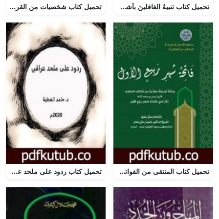
تحميل كتاب تنبيهُ الغافلينَ بأشراط يوم الدّين PDF تأليف حذيفة فتح الرحمان صبان مجانا [كامل]
تحميل كتاب شخصيات من القرآن الكريم PDF تأليف عائض القرني مجانا [كامل]
تحميل كتاب المنتقى من الفواتح 4 – فاتحةُ شهر ربيعٍ الأول PDF تأليف الشيخ الدكتور شعبان مازن شعار مجانا [كامل]
تحميل كتاب ردود على ملحد عراقي PDF تأليف د. حامد العطية مجانا [كامل]