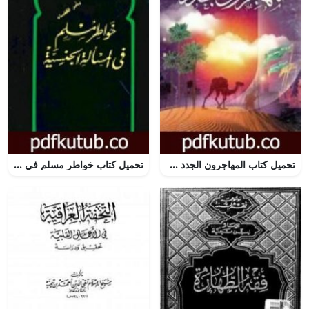
تحميل كتاب المهاجرون الجدد PDF تأليف خالد أبو شادي مجانا [كامل]
تحميل كتاب خواطر مسلم في المسألة الجنسية PDF تأليف محمد جلال كشك مجانا [كامل]