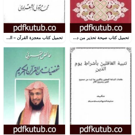
تحميل كتاب صيحة تحذير من دعاة التنصير PDF تأليف محمد الغزالي مجانا [كامل]
تحميل كتاب معجزة القرآن – الجزء السابع PDF تأليف محمد متولي الشعراوي مجانا [كامل]