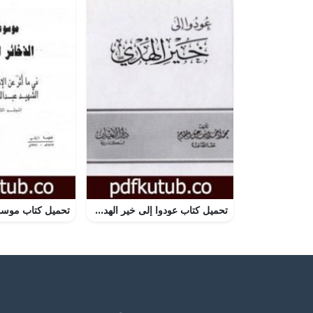
تحميل كتاب عودوا إلى خير الهدي PDF تأليف محمد أحمد إسماعيل المقدم مجانا [كامل]