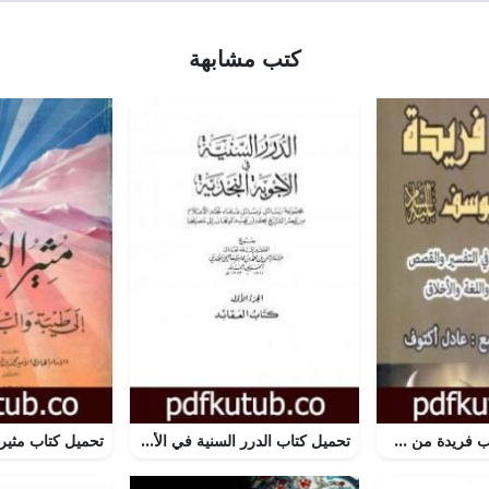
كتب مشابهة
تحميل كتاب عجائب فريدة من سورة يوسف عليه السلام PDF تأليف أكتوف عادل مجانا [كامل]
تحميل كتاب الدرر السنية في الأجوبة النجدية – المجلد الأول PDF تأليف نخبة من العلماء مجانا [كامل]