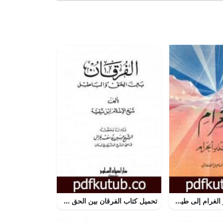
تحميل كتاب مثير الغرام إلى طيبة والبلد الحرام PDF تأليف محمد بن إسماعيل الأمير الصنعاني مجانا [كامل]
تحميل كتاب الفرقان بين الحق والباطل – ت: غزال PDF تأليف ابن تيمية مجانا [كامل]