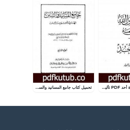
تحميل كتاب غزوة أحد PDF تأليف عبد الحميد جودة السحار مجانا [كامل]
تحميل كتاب جامع المسانيد والسنن الهادي لأقوم سنن – الجزء السابع PDF تأليف ابن كثير مجانا [كامل]