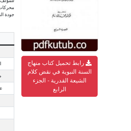
للمؤلف.
محركات 
جودة الن
ا
رابط تحميل كتاب منهاج
ا
السنة النبوية في نقض كلام
ص
الشيعة القدرية - الجزء
عد
الرابع
ح