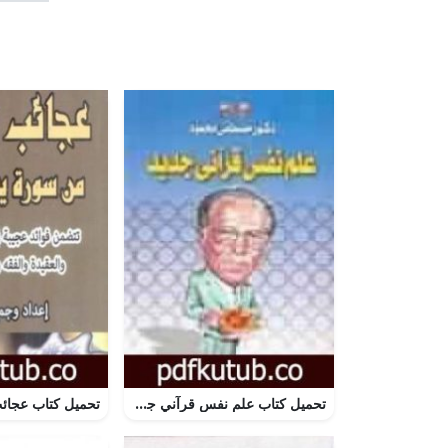
تحميل كتاب علم نفس قرآني جديد PDF تأليف مصطفى محمود مجانا [كامل]