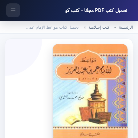
تحميل كتب PDF مجانا – كتب كو
الرئيسية
كتب إسلامية
تحميل كتاب مواعظ الإمام عمر بن عبد العزيز PDF تأليف صالح أحمد الشامي مجانا [كامل]