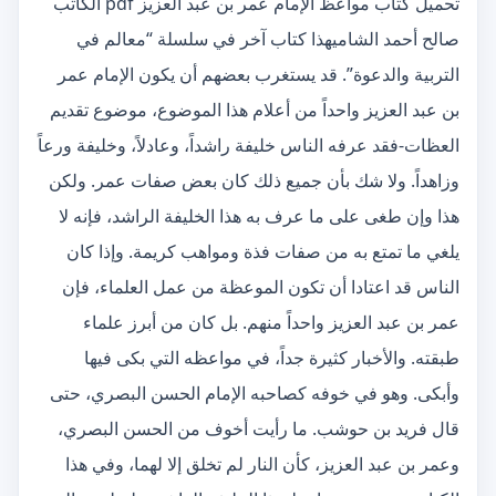
تحميل كتاب مواعظ الإمام عمر بن عبد العزيز pdf الكاتب
صالح أحمد الشاميهذا كتاب آخر في سلسلة “معالم في
التربية والدعوة”. قد يستغرب بعضهم أن يكون الإمام عمر
بن عبد العزيز واحداً من أعلام هذا الموضوع، موضوع تقديم
العظات-فقد عرفه الناس خليفة راشداً، وعادلاً، وخليفة ورعاً
وزاهداً. ولا شك بأن جميع ذلك كان بعض صفات عمر. ولكن
هذا وإن طغى على ما عرف به هذا الخليفة الراشد، فإنه لا
يلغي ما تمتع به من صفات فذة ومواهب كريمة. وإذا كان
الناس قد اعتادا أن تكون الموعظة من عمل العلماء، فإن
عمر بن عبد العزيز واحداً منهم. بل كان من أبرز علماء
طبقته. والأخبار كثيرة جداً، في مواعظه التي بكى فيها
وأبكى. وهو في خوفه كصاحبه الإمام الحسن البصري، حتى
قال فريد بن حوشب. ما رأيت أخوف من الحسن البصري،
وعمر بن عبد العزيز، كأن النار لم تخلق إلا لهما، وفي هذا