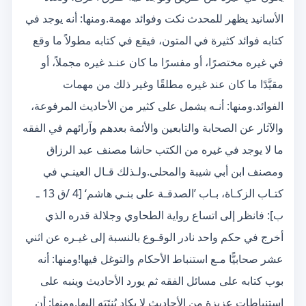
الأسانيد يظهر للمحدث نكت وفوائد مهمة.ومنها: أنه يوجد في
كتابه فوائد كثيرة في المتون، فيقع في كتابه مطولاً ما وقع
في غيره مختصرًا، أو مفسرًا ما كان عنـد غيره مجملاً، أو
مقيَّدًا ما كان عند غيره مطلقًا وغير ذلك من مهمات
الفوائد.ومنها: أنـه يشمل على كثير من الأحاديث المرفوعة،
والآثار عن الصحابة والتابعين والأئمة بعدهم وآرائهم في الفقه
ما لا يوجد في غيره من الكتب حاشا مصنف عبد الرزاق
ومصنف ابن أبي شيبة والمحلى.ولـذلك قـال العينـي في
كتـاب الزكـاة، بـاب ’الصدقـة على بنـي هاشم‘ [4 /ق 13 ـ
ب]: فانظر إلى اتساع رواية الطحاوي وجلالة قدره الذي
أخرج في حكم واحد نادر الوقـوع بالنسبة إلى غيـره عن اثني
عشر صحابيًّا مـع استنباط الأحكام والتوغل فيها!ومنها: أنه
بوب كتابه على مسائل الفقه ثم يورد الأحاديث وينبه على
استنباطات عزيزة من الأحاديث لا يكاد يُنتَبَه إليها.ومنها: أن