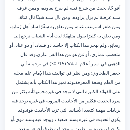
أفواجًا، بحيث من شرع فيـه لم يبرح يعاوده، وممن غرف
منـه غرفـة لم يزل يراوده، ومن نال منـه شيئًا نال مُنَاهُ،
ومن ظفر استوعب غناه، ومن تعلق به سِفْرًا ساد أهل زَمَانِهِ،
ومن تعلق به كثيرًا يقول متلهفًا: ليت أيام الشباب ترجع إلى
ريعانِهِ، ولم يهجر هذا الكتاب إلا حاسد ذو فساد، أو ذو عناد، أو
متعصب مماري، أو مَنْ هو من هذا الفن عاري.وقد قال
الذهبي في ’سير أعلام النبلاء‘ (15/ 30) في ترجمـة أبي
جعفر الطحاوي: ومن نظر في تواليف هذا الإمام علم محله
من العلم وسعة المعرفة.وقد تميز هذا الكتاب بأنه يشتمل
على الفوائد الكثيرة التي لا توجد في غيره.فمنها:أنه يكثر من
سرد الحديث فكثير من الأحاديث المروية في غيره توجد فيه
بزيادات مهمة كتعدد الأسانيد التي تزيد الأحاديث قوة.وقد
يكون الحديث في غيره بسند ضعيف ويوجد فيه بسند قوي.أو
يكون في غيره من طريق وتوجد فيه طرق أخرى، وتعدد