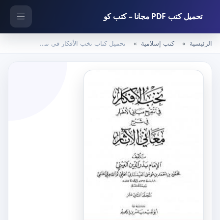
تحميل كتب PDF مجانا – كتب كو
الرئيسية
كتب إسلامية
تحميل كتاب نخب الأفكار في تنقيح مباني الأخبار في شرح معاني الآثار – المجلد الثاني عشر PDF تأليف بدر الدين العيني مجانا [كامل]