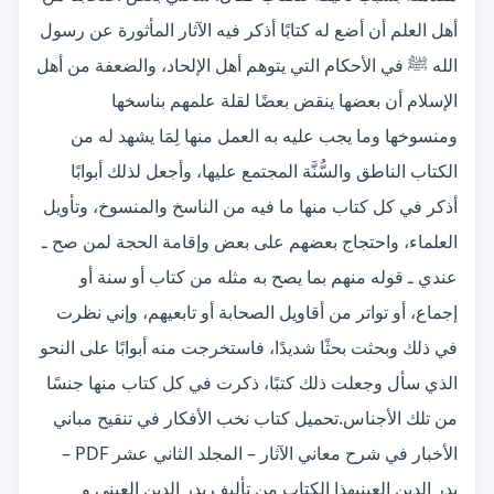
أهل العلم أن أضع له كتابًا أذكر فيه الآثار المأثورة عن رسول
الله ﷺ في الأحكام التي يتوهم أهل الإلحاد، والضعفة من أهل
الإسلام أن بعضها ينقض بعضًا لقلة علمهم بناسخها
ومنسوخها وما يجب عليه به العمل منها لِمَا يشهد له من
الكتاب الناطق والسُّنَّة المجتمع عليها، وأجعل لذلك أبوابًا
أذكر في كل كتاب منها ما فيه من الناسخ والمنسوخ، وتأويل
العلماء، واحتجاج بعضهم على بعض وإقامة الحجة لمن صح ـ
عندي ـ قوله منهم بما يصح به مثله من كتاب أو سنة أو
إجماع، أو تواتر من أقاويل الصحابة أو تابعيهم، وإني نظرت
في ذلك وبحثت بحثًا شديدًا، فاستخرجت منه أبوابًا على النحو
الذي سأل وجعلت ذلك كتبًا، ذكرت في كل كتاب منها جنسًا
من تلك الأجناس.تحميل كتاب نخب الأفكار في تنقيح مباني
الأخبار في شرح معاني الآثار – المجلد الثاني عشر PDF –
بدر الدين العينيهذا الكتاب من تأليف بدر الدين العيني و