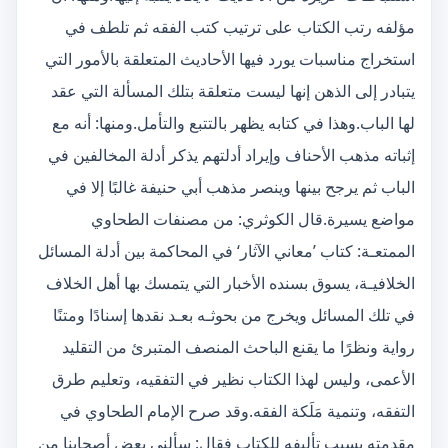
مؤلفه رتب الكتاب على ترتيب كتب الفقه ثم تلطف في
استخراج مناسبات يورد فيها الأحاديث المتعلقة بالأمور التي
يتبادر إلى الذهن إنها ليست متعلقة بتلك المسألة التي عقد
لها الباب.وهذا في كتابه يظهر بالتتبع والتأمل.ومنها: أنه مع
إثباته مذهب الأحناف وإيراد أدلتهم يذكر أدلة المخالفين في
الباب ثم يرجح بينها وينصر مذهب أبي حنيفة غالبًا إلا في
مواضع يسيرة.قال الكوثري: من مصنفات الطحاوي
الممتعـة: كتاب ’معاني الآثار‘ في المحاكمة بين أدلة المسائل
الخلافيـة، يسوق بسنده الأخبار التي يتمسك بها أهل الخلاف
في تلك المسائل ويخرج من بحوثـه بعـد نقدها إسنادًا ومتنًا
رواية ونظرًا ما يقنع الباحث المنصف المتبرئ من التقليد
الأعمى، وليس لهذا الكتاب نظير في التفقيه، وتعليم طرق
التفقه، وتنمية مَلَكة الفقه.وقد صرح الإمام الطحاوي في
مقدمته بسبب تأليفه للكتاب فقال: سألني بعض أصحابنا من