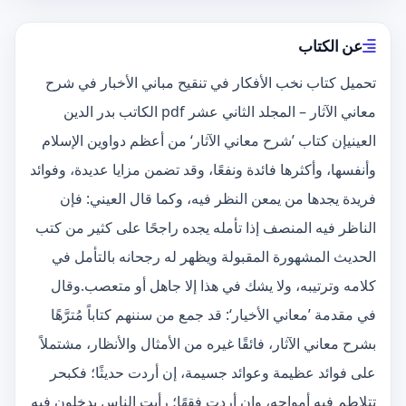
عن الكتاب
تحميل كتاب نخب الأفكار في تنقيح مباني الأخبار في شرح
معاني الآثار – المجلد الثاني عشر pdf الكاتب بدر الدين
العينيإن كتاب ’شرح معاني الآثار‘ من أعظم دواوين الإسلام
وأنفسها، وأكثرها فائدة ونفعًا، وقد تضمن مزايا عديدة، وفوائد
فريدة يجدها من يمعن النظر فيه، وكما قال العيني: فإن
الناظر فيه المنصف إذا تأمله يجده راجحًا على كثير من كتب
الحديث المشهورة المقبولة ويظهر له رجحانه بالتأمل في
كلامه وترتيبه، ولا يشك في هذا إلا جاهل أو متعصب.وقال
في مقدمة ’معاني الأخيار‘: قد جمع من سننهم كتاباً مُترَّهًا
بشرح معاني الآثار، فائقًا غيره من الأمثال والأنظار، مشتملاً
على فوائد عظيمة وعوائد جسيمة، إن أردت حديثًا؛ فكبحر
تتلاطم فيه أمواجه، وإن أردت فقهًا؛ رأيت الناس يدخلون فيه