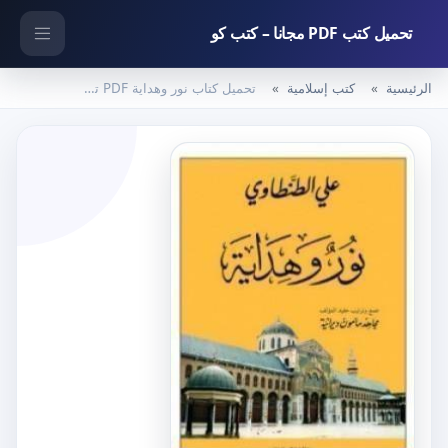
تحميل كتب PDF مجانا – كتب كو
الرئيسية
كتب إسلامية
تحميل كتاب نور وهداية PDF تأليف علي الطنطاوي مجانا [كامل]