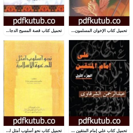
تحميل كتاب الإخوان المسلمون 70 عاماً في الدعوة والتربية والجهاد PDF تأليف يوسف القرضاوي مجانا [كامل]
تحميل كتاب قصة المسيح الدجال ونزول عيسى عليه السلام وقتله إياه على سياق رواية أبي أمامة PDF تأليف محمد ناصر الدين الألباني مجانا [كامل]
تحميل كتاب علي إمام المتقين – الجزء الأول PDF تأليف عبد الرحمن الشرقاوي مجانا [كامل]
تحميل كتاب نحو أسلوب أمثل للدعوة الإسلامية PDF تأليف محمود محمد عمارة مجانا [كامل]