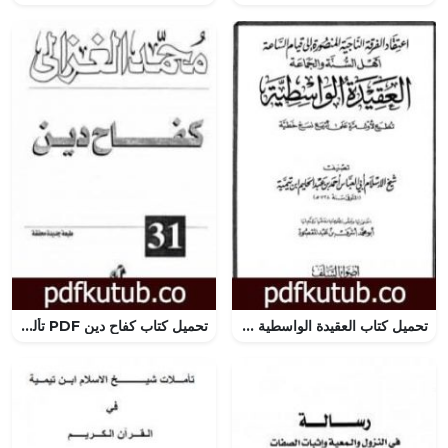
تحميل كتاب العقيدة الواسطية PDF تأليف ابن تيمية مجانا [كامل]
تحميل كتاب كفاح دين PDF تأليف محمد الغزالي مجانا [كامل]