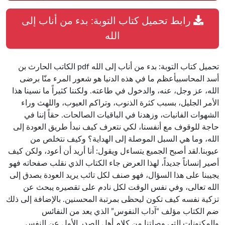
رابط تحميل كتاب التوبة: بدء من أناب إلى
الله
تحميل كتاب التوبة: بدء من أناب إلى الله pdf الكاتب الحارث بن
أسد المحاسبيأعظم ما في هذه الدنيا هو شعور المرء منّا برضى
الله، عز وجل، عنه، والدخول في طاعته. ولكننا كثيراً ما نسينا هذا
الأمر الجليل، بسبب كثرة الذنوب، وتراكم العيوب، واللهث وراء
الشهوات الفانيات، وزهدنا في الباقيات الصالحات. حقاً إننا في
حاجة للوقوف مع أنفسنا، لكي نتعرف كيف نبدأ طريق العودة إلى
الله، وما هي السبل الموصلة إلى الهداية؟ وكيف نتخلص من
عيوبنا.لقد أصبح الجميع يتساءل ويقول: أنا أريد أن أعود، ولكن كيف
أصير إنساناً جديداً، لهذا العرض جاء الكتاب الذي نقلب صفحاته فهو
يجيبنا على هذا السؤال، فهو صنف لكل تائب يريد العودة بصدق إلى
الله تعالى، وفي نفس الوقت لكل نادم على تقصيره يبحث عن
تزكية نفسه كيف تكون ليحظى بمرتبة المحسنين. بالإضافة إلى ذلك
ضم الكتاب مؤلف “آداب النفوس” الذي يعد من النفائس
والمكنونات التي وصلتنا من كلام أهل الصدر الأول عن النفس