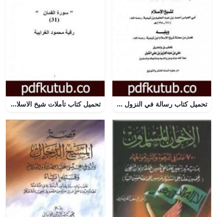
تحميل كتاب رسالة في النزول والمعية وإثبات الصفات PDF تأليف ابن تيمية مجانا [كامل]
تحميل كتاب تأملات شيخ الاسلام ابن تيمية في القرآن الكريم سورة لقمان PDF تأليف رقية محمود الغرايبة مجانا [كامل]