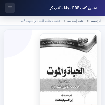
تحميل كتب PDF مجانا – كتب كو
الرئيسية
كتب إسلامية
تحميل كتاب الحياة والموت PDF تأليف محمد متولي الشعراوي مجانا [كامل]