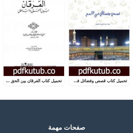
تحميل كتاب قصص وفضائل في الحج PDF تأليف عبدالله يوسف الحنوش مجانا [كامل]
تحميل كتاب الفرقان بين الحق والباطل – ت: الميس PDF تأليف ابن تيمية مجانا [كامل]
صفحات مهمة