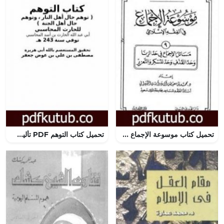
تحميل كتاب موسوعة الإجماع في الفقه الإسلامي – الجزء التاسع: حد الزنا وحد القذف وحد المسكر والتعزير PDF تأليف مجموعة من المؤلفين مجانا [كامل]
تحميل كتاب التوهم PDF تأليف الحارث بن أسد المحاسبي مجانا [كامل]