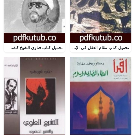
تحميل كتاب مقام العقل فى الإسلام PDF تأليف محمد عمارة مجانا [كامل]
تحميل كتاب فتاوى الشيخ كشك – هموم المسلم اليومية ج6 PDF تأليف عبد الحميد كشك مجانا [كامل]