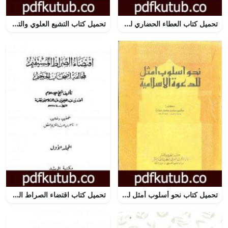
تحميل كتاب العطاء الحضاري للإسلام PDF تأليف محمد عمارة مجانا [كامل]
تحميل كتاب التشيع العلوي والتشيع الصفوي – الآثار الكاملة PDF تأليف علي شريعتي مجانا [كامل]
تحميل كتاب نحو أسلوب أمثل للدعوة الإسلامية PDF تأليف محمود محمد عمارة مجانا [كامل]
تحميل كتاب اقتضاء الصراط المستقيم لمخالفة أصحاب الجحيم ت: العقل – ط الرشد PDF تأليف ابن تيمية مجانا [كامل]