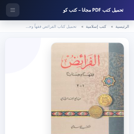
تحميل كتب PDF مجانا – كتب كو
الرئيسية
كتب إسلامية
تحميل كتاب الفرائض فقهاً وحساباً PDF تأليف صالح أحمد الشامي مجانا [كامل]