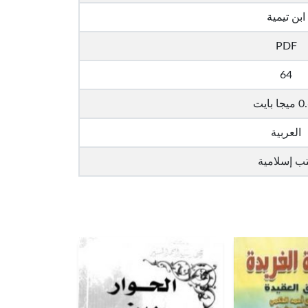
ابن تيمية
PDF
64
ا بايت
العربية
ب إسلامية