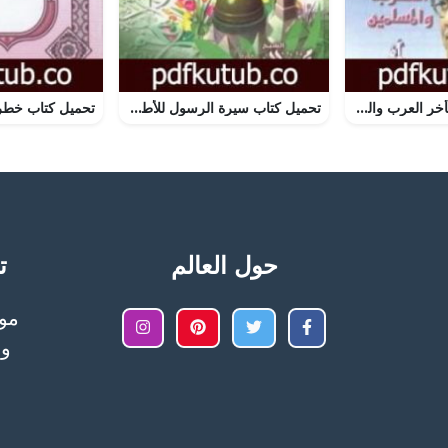
تحميل كتاب سر تأخر العرب والمسلمين PDF تأليف محمد الغزالي مجانا [كامل]
تحميل كتاب سيرة الرسول للأطفال PDF تأليف محمود المصري أبو عمار مجانا [كامل]
حول العالم
تح
وا