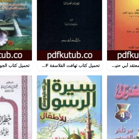
تحميل كتاب أدلة معتقد أبي حنيفة في أبوي الرسول عليه الصلاة والسلام PDF تأليف الملا على القاري مجانا [كامل]
تحميل كتاب تهافت الفلاسفة PDF تأليف أبو حامد الغزالي مجانا [كامل]