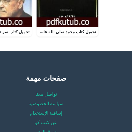
تحميل كتاب محمد صلى الله عليه وسلم – الرسول السياسي PDF تأليف محمد عمارة مجانا [كامل]
صفحات مهمة
تواصل معنا
سياسة الخصوصية
إتفاقية الإستخدام
عن كتب كو