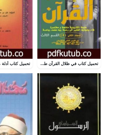
تحميل كتاب في ظلال القرآن طبعة الكترونية مختصرة – ج2: القسم الثالث PDF تأليف محمد رباعة مجانا [كامل]