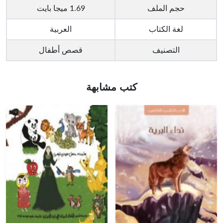
حجم الملف
1.69 ميجا بايت
لغة الكتاب
العربية
التصنيف
قصص أطفال
كتب مشابهة