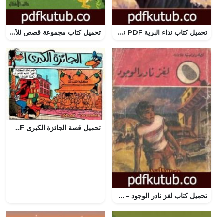
تحميل كتاب نداء البرية PDF تأليف جاك لندن مجانا [كامل]
تحميل كتاب مجموعة قصص للأطفال PDF تأليف ساجدة حسن عبیدي نیسي مجانا [كامل]
تحميل قصة الجائزة الكبرى PDF للكاتب مجلة ميكى
تحميل كتاب لغز نادر الوجود – سلسلة المغامرون الخمسة: 100 PDF تأليف محمود سالم مجانا [كامل]