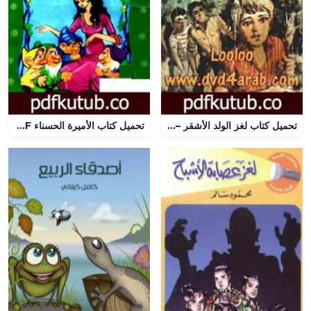
تحميل كتاب لغز الولد الأشقر – سلسلة المغامرون الخمسة: 165 PDF تأليف محمود سالم مجانا [كامل]
تحميل كتاب الأميرة الحسناء PDF تأليف محمد عطية الإبراشي مجانا [كامل]