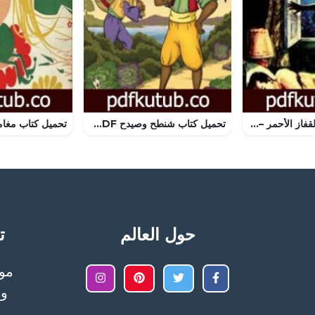
تحميل كتاب لغز القفاز الأحمر – سلسلة المغامرون الخمسة: 9 PDF تأليف محمود سالم مجانا [كامل]
تحميل كتاب شنطح وصيدح PDF تأليف كامل الكيلاني مجانا [كامل]
حول العالم
تح
وا