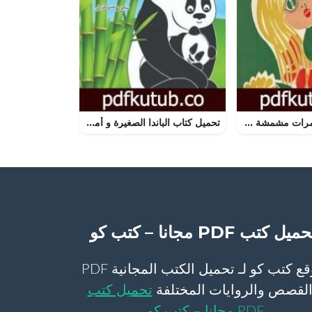
تحميل كتاب مغامرات مشمشة PDF تأليف سمير عبد الباقي مجانا [كامل]
تحميل كتاب الباندا الصغیرة و أمها PDF تأليف ساجدة حسن عبیدي نیسي مجانا [كامل]
ميل كتب PDF مجانا – كتب كو
موقع كتب كو لـ تحميل الكتب المجانية PDF
لقصص والروايات المختلفة
تحميل كتب
PDF مجانا – كتب كو
.