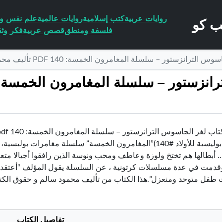
روايات عربية
كتب إسلامية
روايات عالمية
علم نفس وا
فلسفة ومنطق
قصص عربية
فكر وثق
زستور – سلسلة المغامرون الخمسة: 140 PDF تأليف محمود سالم مجانا [كامل]
(قصص بوليسية للأولاد #140)”المغامرون الخمسة” سلسلة مغام
. أبطالها هم تختخ ولوزة وعاطف ومحب ونوسة الذين رافقوا أجيالا مت
قدمت في عدة مسلسلات كرتونية ، عن السلسلة يقول المؤلف “أعتقد 
 طفل متوحد ومنعزل”.هذا الكتاب من تأليف محمود سالم و حقوق الك
تفاصيل الكتاب