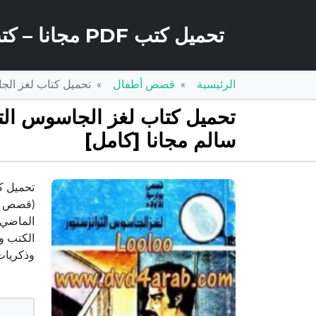
تحميل كتب PDF مجانا – كتب كو
الرئيسية
قصص أطفال
تحميل كتاب لغز الجاسوس التران
سالم مجانا [كامل]
الماضي.
الكتب و
وذكريات