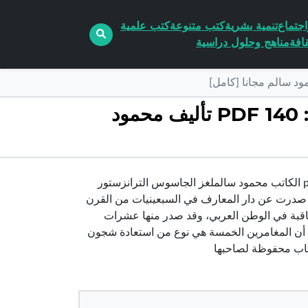
جتماع
تنمية بشرية
كتب متنوعة
كتب علمية
افة
مناهج وحلول دراسية
تحميل كتاب لغز الجاسوس الترانزستور – سلسلة المغامرون الخمسة: 140 PDF تأليف محمود
تحميل كتاب لغز الجاسوس الترانزستور – سلسلة المغامرون الخمسة: 140 pdf الكاتب محمود سالملغز الجاسوس الترانزستور
رات بوليسية، صدرت عن دار المعارف في السبعينيات من القرن
عاقبة في الوطن العربي، وقد صدر منها عشرات
أن المغامرين الخمسة هي نوع من استعادة شجون
تاب محفوظة لصاحبها