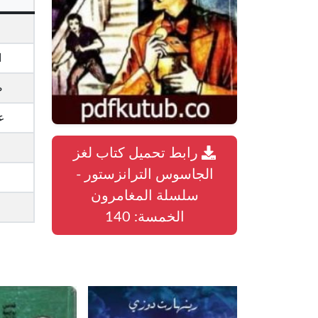
ا
ص
ع
رابط تحميل كتاب لغز
الجاسوس الترانزستور -
سلسلة المغامرون
الخمسة: 140