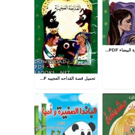
تحميل قصة الفأرة البيضاء PDF للكاتب عادل الغضبان
تحميل قصة القداحه العجيبه PDF للكاتب عبد الله الكبير