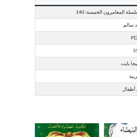
سلة المغامرون الخمسة: 140
 سالم
P
5
ربية
طفال