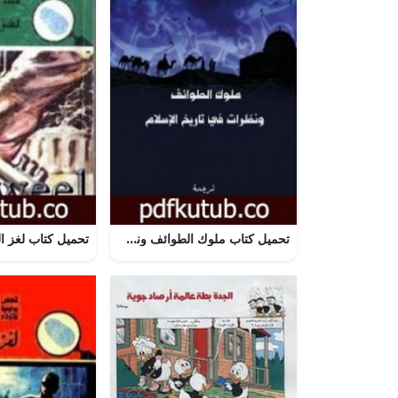
تحميل كتاب ملوك الطوائف ونظرات في تاريخ الإسلام PDF تأليف كامل الكيلاني مجانا [كامل]