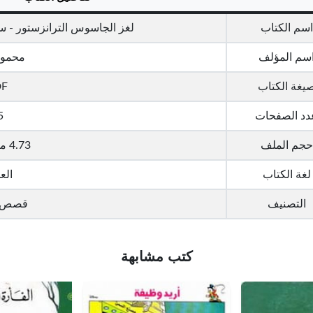
اسم الكتاب
لغز الجاسوس الترانزستور - سل
سم المؤلف
محمود
يغة الكتاب
DF
دد الصفحات
5
حجم الملف
4.73 ميجا بايت
لغة الكتاب
الع
التصنيف
قصص أ
كتب مشابهة