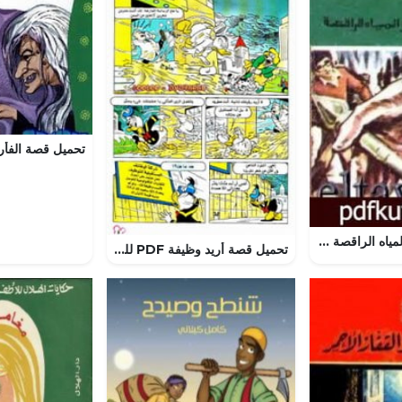
تحميل كتاب لغز المياه الراقصة – سلسلة المغامرون الخمسة: 146 PDF تأليف محمود سالم مجانا [كامل]
تحميل قصة أريد وظيفة PDF للكاتب مجلة ميكى