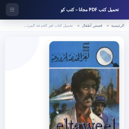
تحميل كتب PDF مجانا – كتب كو
الرئيسية
قصص أطفال
تحميل كتاب لغز الخدعة المزدوجة – سلسلة المغامرون الخمسة: 169 PDF تأليف محمود سالم مجانا [كامل]