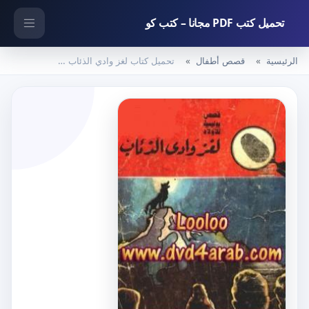
تحميل كتب PDF مجانا – كتب كو
الرئيسية
قصص أطفال
تحميل كتاب لغز وادي الذئاب – سلسلة المغامرون الخمسة: 19 PDF تأليف محمود سالم مجانا [كامل]