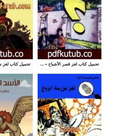
تحميل كتاب لغز قصر الأشباح – سلسلة المغامرون الخمسة: 181 PDF تأليف محمود سالم مجانا [كامل]