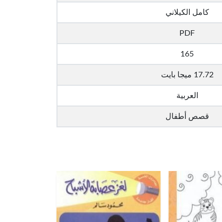
كامل الكيلاني
PDF
165
17.72 ميجا بايت
العربية
قصص أطفال