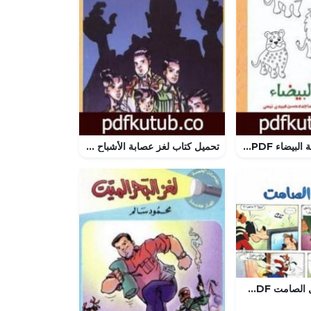
تحميل كتاب الغابة البیضاء PDF تأليف ساجدة حسن عبیدي نیسي مجانا [كامل]
تحميل كتاب لغز عصابة الأشباح – سلسلة المغامرون الخمسة: 184 PDF تأليف محمود سالم مجانا [كامل]
تحميل قصة الحل الصامت PDF للكاتب مجلة ميكى