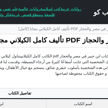
روايات عربية
كتب إسلامية
روايات عالمية
علم نفس وا
فلسفة ومنطق
قصص عربية
فكر وثق
P تأليف كامل الكيلاني مجانا [كامل]
يلاني مجانا [كامل]
تحميل كتاب ابن جبير في مصر والحجاز pdf الكاتب كام
ك الشخصية التي جابت أسقاعًا كثيرةً من أرجاء البسيطة، وقدمت لنا فو
اني هذه الشخصية بأسلوب عبقري شائق، ينسجم مع خيال الأطفال، ويتنا
ي و حقوق الكتاب محفوظة لصاحبها
تفاصيل الكتاب
اسم الكتاب
اب