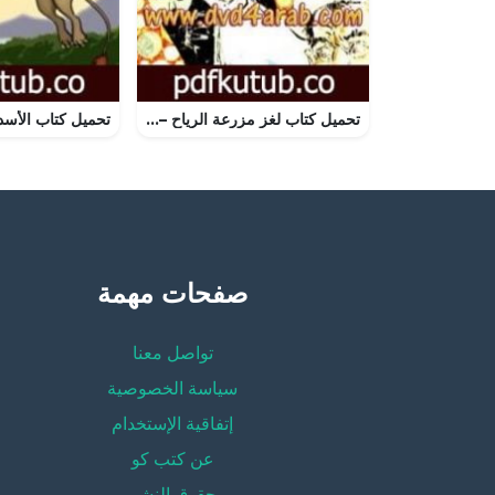
تحميل كتاب لغز مزرعة الرياح – سلسلة المغامرون الخمسة: 87 PDF تأليف محمود سالم مجانا [كامل]
صفحات مهمة
تواصل معنا
سياسة الخصوصية
إتفاقية الإستخدام
عن كتب كو