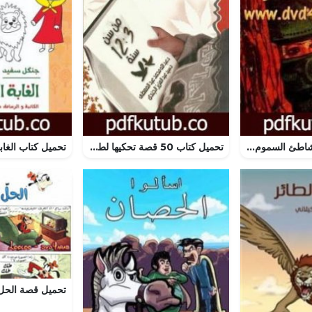
تحميل كتاب لغز شاطئ السموم – سلسلة المغامرون الخمسة: 60 PDF تأليف محمود سالم مجانا [كامل]
تحميل كتاب 50 قصة تحكيها لطفلك في البيت والروضة والمدرسة من سن 3 – 12 سنة PDF تأليف عبد الله محمد عبد المعطي مجانا [كامل]