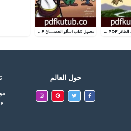
تحميل كتاب الأسد الطائر PDF تأليف كامل الكيلاني مجانا [كامل]
تحميل كتاب اسألو الحصَــــانَ PDF تأليف نانيس خطاب مجانا [كامل]
حول العالم
تح
وا