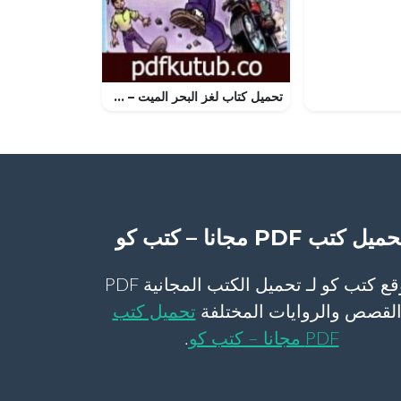
تحميل كتاب لغز البحر الميت – سلسلة المغامرون الخمسة: 183 PDF تأليف محمود سالم مجانا [كامل]
ميل كتب PDF مجانا – كتب كو
موقع كتب كو لـ تحميل الكتب المجانية PDF
لقصص والروايات المختلفة
تحميل كتب
PDF مجانا – كتب كو
.