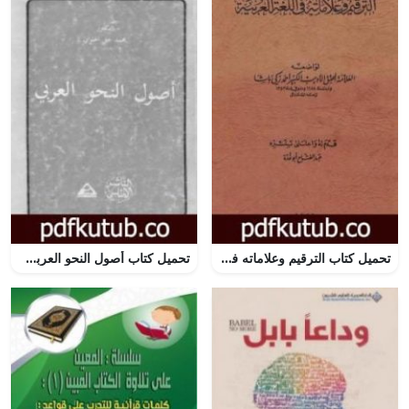
تحميل كتاب الترقيم وعلاماته في اللغة العربية PDF تأليف عبد الفتاح أبو غدة مجانا [كامل]
تحميل كتاب أصول النحو العربي PDF تأليف محمد خير الحلواني مجانا [كامل]