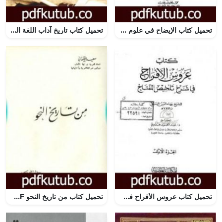
تحميل كتاب الإيضاح في علوم البلاغة PDF تأليف إبراهيم شمس الدين مجانا [كامل]
تحميل كتاب تاريخ آداب اللغة العربية PDF تأليف جرجي زيدان مجانا [كامل]
تحميل كتاب عروس الأفراح في شرح تلخيص المفتاح – الجزء الأول PDF تأليف بهاء الدين السبكي مجانا [كامل]
تحميل كتاب من تاريخ النحو PDF تأليف سعيد الأفغاني مجانا [كامل]