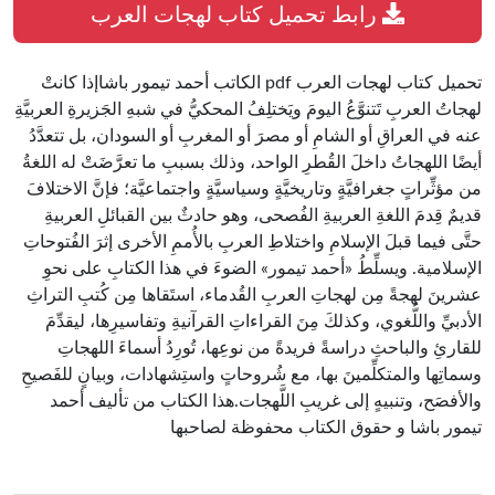
رابط تحميل كتاب لهجات العرب
تحميل كتاب لهجات العرب pdf الكاتب أحمد تيمور باشاإذا كانتْ
لهجاتُ العربِ تَتنوَّعُ اليومَ ويَختلِفُ المحكيُّ في شبهِ الجَزيرةِ العربيَّةِ
عنه في العراقِ أو الشامِ أو مصرَ أو المغربِ أو السودان، بل تتعدَّدُ
أيضًا اللهجاتُ داخلَ القُطرِ الواحد، وذلك بسببِ ما تعرَّضَتْ له اللغةُ
من مؤثِّراتٍ جغرافيَّةٍ وتاريخيَّةٍ وسياسيَّةٍ واجتماعيَّة؛ فإنَّ الاختلافَ
قديمٌ قِدمَ اللغةِ العربيةِ الفُصحى، وهو حادثٌ بين القبائلِ العربيةِ
حتَّى فيما قبلَ الإسلامِ واختلاطِ العربِ بالأُممِ الأخرى إثرَ الفُتوحاتِ
الإسلامية. ويسلِّطُ «أحمد تيمور» الضوءَ في هذا الكتابِ على نحوِ
عشرينَ لهجةً مِن لهجاتِ العربِ القُدماء، استَقاها مِن كُتبِ التراثِ
الأدبيِّ واللُّغوي، وكذلكَ مِنَ القراءاتِ القرآنيةِ وتفاسيرِها، ليقدِّمَ
للقارئِ والباحثِ دراسةً فريدةً من نوعِها، تُورِدُ أسماءَ اللهجاتِ
وسماتِها والمتكلِّمينَ بها، مع شُروحاتٍ واستِشهادات، وبيانٍ للفَصيحِ
والأفصَح، وتنبيهٍ إلى غريبِ اللَّهجات.هذا الكتاب من تأليف أحمد
تيمور باشا و حقوق الكتاب محفوظة لصاحبها