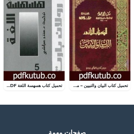
تحميل كتاب البيان والتبيين – مجلد 1 PDF تأليف عمرو بن بحر الجاحظ مجانا [كامل]
تحميل كتاب هسهسة اللغة PDF تأليف رولان بارت مجانا [كامل]
صفحات مهمة