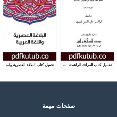
تحميل كتاب القراءة الراشدة – ج 3 PDF تأليف أبو الحسن الندوي مجانا [كامل]
تحميل كتاب البلاغة العصرية واللغة العربية PDF تأليف سلامة موسى مجانا [كامل]
صفحات مهمة