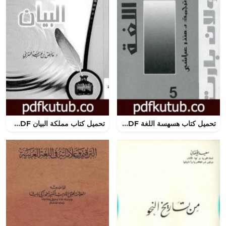
تحميل كتاب هسهسة اللغة PDF تأليف رولان بارت مجانا [كامل]
تحميل كتاب مملكة البيان PDF تأليف عائض القرني مجانا [كامل]