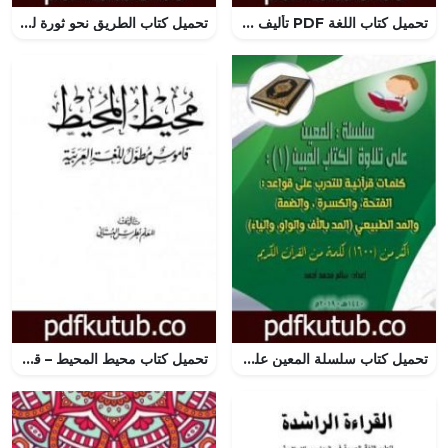
تحميل كتاب اللغة PDF تأليف عبد السلام بنعبد العالي مجانا [كامل]
تحميل كتاب الطريق نحو ثورة لغوية PDF تأليف محمد علي النجار مجانا [كامل]
تحميل كتاب سلسلة المعين على تلاوة الكتاب المبين – الجزء الأول PDF تأليف سالم محمد أحمد مجانا [كامل]
تحميل كتاب محيط المحيط – قاموس مطول للغة العربية PDF تأليف بطرس البستاني مجانا [كامل]