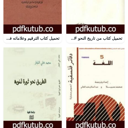
تحميل كتاب من تاريخ النحو PDF تأليف سعيد الأفغاني مجانا [كامل]
تحميل كتاب الترقيم وعلاماته في اللغة العربية PDF تأليف عبد الفتاح أبو غدة مجانا [كامل]