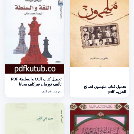
تحميل كتاب اللغة والسلطة PDF
تأليف نورمان فيركلف مجانا
تحميل كتاب ملهمون لصالح
[كامل]
نورمان فيركلف
الخزيم pdf