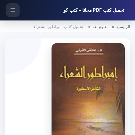
تحميل كتب PDF مجانا – كتب كو
الرئيسية
علوم لغة
تحميل كتاب إمبراطور الشعراء الشاعر الأسطورة PDF تأليف عائض القرني مجانا [كامل]