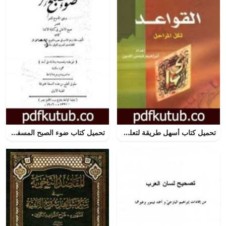
تحميل كتاب أسهل طريقة لتعلم القواعد النحوية لكل المراحل PDF تأليف إبراهيم شمس الدين مجانا [كامل]
تحميل كتاب ضوء الصبح المسفر و جنى الدوح المثمر مختصر صبح الأعشى في كتابة الإنشا PDF تأليف أبو العباس القلقشندي مجانا [كامل]