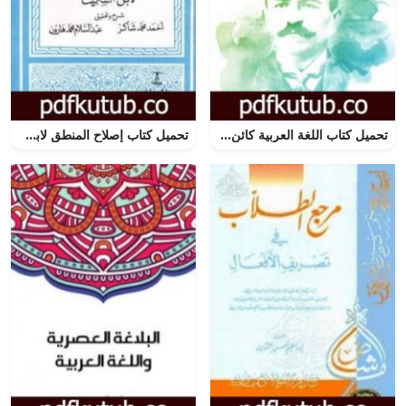
تحميل كتاب اللغة العربية كائن حي PDF تأليف جرجي زيدان مجانا [كامل]
تحميل كتاب إصلاح المنطق لابن السكيت PDF تأليف أحمد محمد شاكر مجانا [كامل]