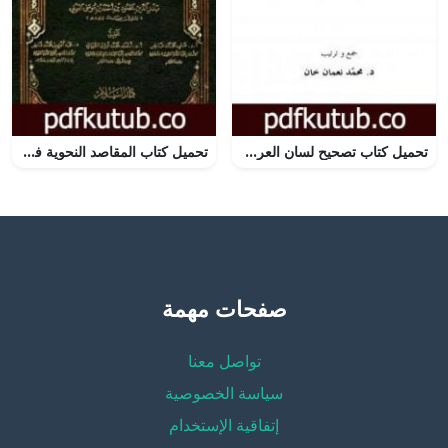
تحميل كتاب تصحيح لسان العرب – نسخة أخرى PDF تأليف أحمد تيمور باشا مجانا [كامل]
تحميل كتاب المقاصد النحوية في شرح شواهد شروح الألفية المشهور بشرح الشواهد الكبرى PDF تأليف بدر الدين العيني مجانا [كامل]
صفحات مهمة
تواصل معنا
سياسة الخصوصية
إتفاقية الإستخدام