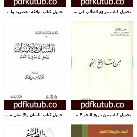
تحميل كتاب مرجع الطلّاب في تصريف الأفعال PDF تأليف إبراهيم شمس الدين مجانا [كامل]
تحميل كتاب البلاغة العصرية واللغة العربية PDF تأليف سلامة موسى مجانا [كامل]
تحميل كتاب من تاريخ النحو PDF تأليف سعيد الأفغاني مجانا [كامل]
تحميل كتاب اللسان والإنسان مدخل إلى معرفة اللغة PDF تأليف حسن ظاظا مجانا [كامل]